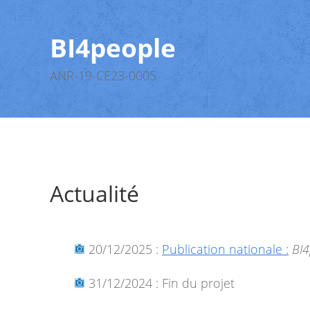
BI4people
ANR-19-CE23-0005
Actualité
20/12/2025 :
Publication nationale :
BI4
31/12/2024 : Fin du projet