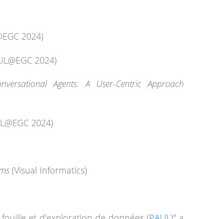
EGC 2024)
UL@EGC 2024)
onversational Agents: A User-Centric Approach
L@EGC 2024)
ems
(Visual Informatics)
 fouille et d'exploration de données (
PAUL
)" a