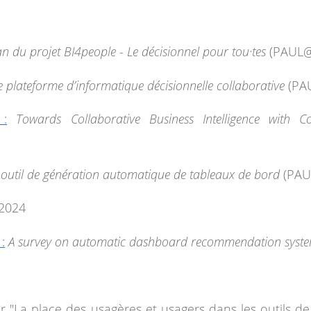
an du projet BI4people - Le décisionnel pour tou·tes
(PAUL@
 plateforme d’informatique décisionnelle collaborative
(PA
 :
Towards Collaborative Business Intelligence with C
outil de génération automatique de tableaux de bord
(PAU
2024
:
A survey on automatic dashboard recommendation syst
r "La place des usagères et usagers dans les outils de