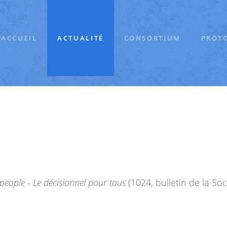
ACCUEIL
ACTUALITÉ
CONSORTIUM
PROT
people - Le décisionnel pour tous
(1024, bulletin de la So