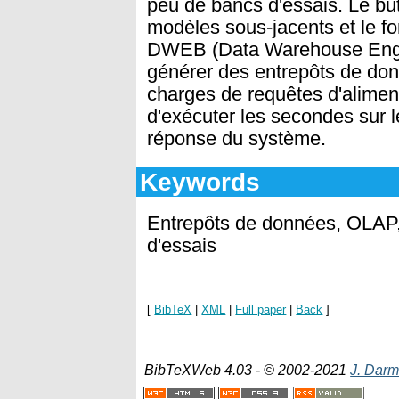
peu de bancs d'essais. Le but 
modèles sous-jacents et le f
DWEB (Data Warehouse Engi
générer des entrepôts de don
charges de requêtes d'aliment
d'exécuter les secondes sur 
réponse du système.
Keywords
Entrepôts de données, OLAP,
d'essais
[
BibTeX
|
XML
|
Full paper
|
Back
]
BibTeXWeb 4.03 - © 2002-2021
J. Darm