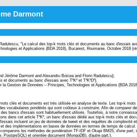
rôme Darmont
 Radulescu, "Le calcul des top-k mots clés et documents au banc d'essais av
chnologies et Applications (BDA 2018), Bucarest, Roumanie, Octobre 2018 (r
d Jérôme Darmont and Alexandru Boicea and Florin Radulescu},
s et documents au banc d'essais avec T²K² et T²K²D²},
a Gestion de Données – Principes, Technologies et Applications (BDA 2018
ts clés et documents est très utilisée en analyse de texte. Les top-k mots
nt des vocabulaires pondérés qui sont coûteux à construire. Afin de comparer 
es bancs d'essais sont habituellement utilisés. Toutefois, à notre connaissa
ons dans cet article T²K², un banc d'essais dédié aux top-k mots clés et doc
essais incluent un jeu de données de tweet et des requêtes de complexité et d
et des implémentations en bases de données en termes de temps de calcul. Afin
s comparons les méthodes de pondération TF-IDF et Okapi BM25, d'une part,
e, PostgreSQL) et orientée document (MongoDB), d'autre part.},