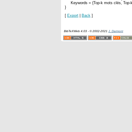
Keywords = {Top-k mots clés, Top-k 
}
[
Export
|
Back
]
BibTeXWeb 4.03 - © 2002-2021
J. Darmont