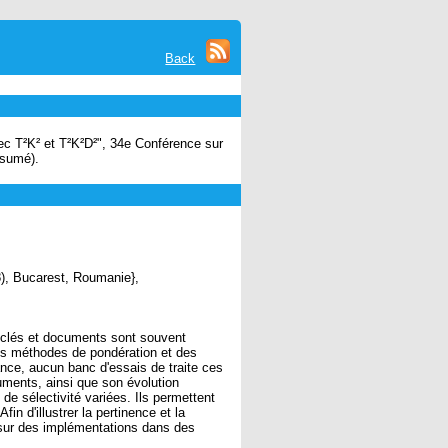
Back
ec T²K² et T²K²D²", 34e Conférence sur
ésumé).
), Bucarest, Roumanie},
 clés et documents sont souvent
des méthodes de pondération et des
nce, aucun banc d'essais de traite ces
uments, ainsi que son évolution
e sélectivité variées. Ils permettent
 d'illustrer la pertinence et la
 sur des implémentations dans des