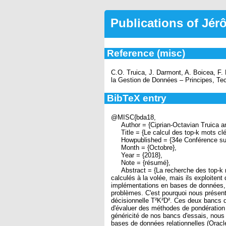
Publications of Jé
Reference (misc)
C.O. Truica, J. Darmont, A. Boicea, F.
la Gestion de Données – Principes, Te
BibTeX entry
@MISC{bda18,
Author = {Ciprian-Octavian Truica an
Title = {Le calcul des top-k mots clé
Howpublished = {34e Conférence sur l
Month = {Octobre},
Year = {2018},
Note = {résumé},
Abstract = {La recherche des top-k mo
calculés à la volée, mais ils exploite
implémentations en bases de données, d
problèmes. C'est pourquoi nous présent
décisionnelle T²K²D². Ces deux bancs d'
d'évaluer des méthodes de pondération 
généricité de nos bancs d'essais, nou
bases de données relationnelles (Oracl