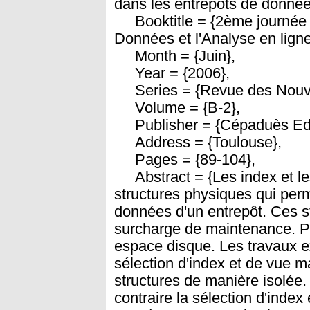
dans les entrepôts de donnée
Booktitle = {2ème journée f
Données et l'Analyse en ligne
Month = {Juin},
Year = {2006},
Series = {Revue des Nouvell
Volume = {B-2},
Publisher = {Cépaduès Edi
Address = {Toulouse},
Pages = {89-104},
Abstract = {Les index et le
structures physiques qui perm
données d'un entrepôt. Ces 
surcharge de maintenance. Pa
espace disque. Les travaux e
sélection d'index et de vue ma
structures de manière isolée.
contraire la sélection d'index