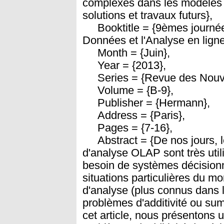
complexes dans les modèles m
solutions et travaux futurs},
Booktitle = {9èmes journées
Données et l'Analyse en ligne
Month = {Juin},
Year = {2013},
Series = {Revue des Nouvell
Volume = {B-9},
Publisher = {Hermann},
Address = {Paris},
Pages = {7-16},
Abstract = {De nos jours, le
d'analyse OLAP sont très util
besoin de systèmes décisionn
situations particulières du mo
d'analyse (plus connus dans l
problèmes d'additivité ou sum
cet article, nous présentons u