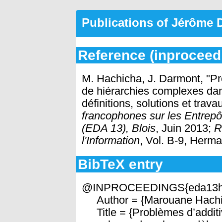
Publications of Jérôme
Reference (inproceed
M. Hachicha, J. Darmont, "Pr
de hiérarchies complexes dan
définitions, solutions et trava
francophones sur les Entrepô
(EDA 13), Blois
, Juin 2013;
R
l'Information
, Vol. B-9, Herma
BibTeX entry
@INPROCEEDINGS{eda13h
Author = {Marouane Hachic
Title = {Problèmes d’additiv