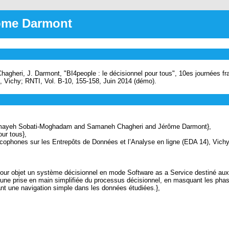
rôme Darmont
gheri, J. Darmont, "BI4people : le décisionnel pour tous", 10es journées f
, Vichy; RNTI, Vol. B-10, 155-158, Juin 2014 (démo).
yeh Sobati-Moghadam and Samaneh Chagheri and Jérôme Darmont},
ur tous},
hones sur les Entrepôts de Données et l’Analyse en ligne (EDA 14), Vichy;
r objet un système décisionnel en mode Software as a Service destiné aux t
re une prise en main simplifiée du processus décisionnel, en masquant les pha
ant une navigation simple dans les données étudiées.},