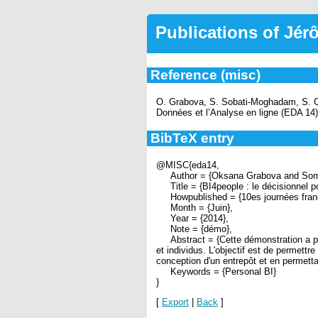
Publications of Jé
Reference (misc)
O. Grabova, S. Sobati-Moghadam, S. Cha
Données et l’Analyse en ligne (EDA 14)
BibTeX entry
@MISC{eda14,
Author = {Oksana Grabova and Soma
Title = {BI4people : le décisionnel po
Howpublished = {10es journées francop
Month = {Juin},
Year = {2014},
Note = {démo},
Abstract = {Cette démonstration a pou
et individus. L'objectif est de permett
conception d'un entrepôt et en permett
Keywords = {Personal BI}
}
[
Export
|
Back
]