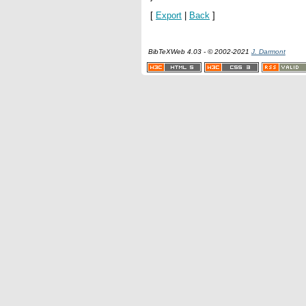
[
Export
|
Back
]
BibTeXWeb 4.03 - © 2002-2021
J. Darmont