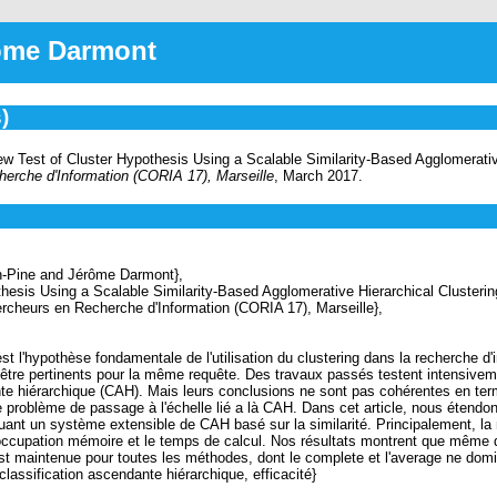
rôme Darmont
)
w Test of Cluster Hypothesis Using a Scalable Similarity-Based Agglomerativ
erche d'Information (CORIA 17), Marseille
, March 2017.
-Pine and Jérôme Darmont},
esis Using a Scalable Similarity-Based Agglomerative Hierarchical Clusteri
heurs en Recherche d'Information (CORIA 17), Marseille},
l'hypothèse fondamentale de l'utilisation du clustering dans la recherche d'i
tre pertinents pour la même requête. Des travaux passés testent intensivem
te hiérarchique (CAH). Mais leurs conclusions ne sont pas cohérentes en term
le problème de passage à l'échelle lié a là CAH. Dans cet article, nous étend
quant un système extensible de CAH basé sur la similarité. Principalement, la 
 l'occupation mémoire et le temps de calcul. Nos résultats montrent que même 
 est maintenue pour toutes les méthodes, dont le complete et l'average ne domi
ssification ascendante hiérarchique, efficacité}