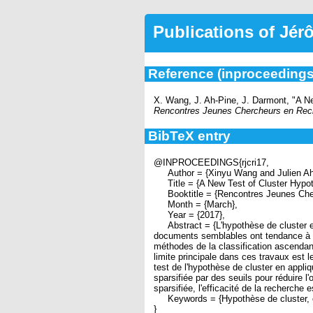
Publications of Jé
Reference (inproceedings
X. Wang, J. Ah-Pine, J. Darmont, "A Ne
Rencontres Jeunes Chercheurs en Rech
BibTeX entry
@INPROCEEDINGS{rjcri17,
Author = {Xinyu Wang and Julien Ah
Title = {A New Test of Cluster Hypoth
Booktitle = {Rencontres Jeunes Cherc
Month = {March},
Year = {2017},
Abstract = {L'hypothèse de cluster est 
documents semblables ont tendance à ê
méthodes de la classification ascendan
limite principale dans ces travaux est 
test de l'hypothèse de cluster en appli
sparsifiée par des seuils pour réduire
sparsifiée, l'efficacité de la recherche
Keywords = {Hypothèse de cluster, cla
}