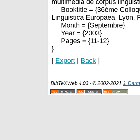
multimédia de corpus linguist
Booktitle = {36ème Colloque
Linguistica Europaea, Lyon, 
Month = {Septembre},
Year = {2003},
Pages = {11-12}
}
[
Export
|
Back
]
BibTeXWeb 4.03 - © 2002-2021
J. Darm