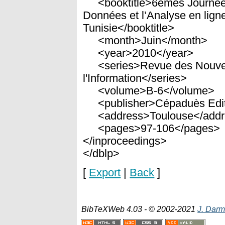
<booktitle>6èmes Journées 
Données et l’Analyse en lign
Tunisie</booktitle>
<month>Juin</month>
<year>2010</year>
<series>Revue des Nouvell
l'Information</series>
<volume>B-6</volume>
<publisher>Cépaduès Editi
<address>Toulouse</addr
<pages>97-106</pages>
</inproceedings>
</dblp>
[
Export
|
Back
]
BibTeXWeb 4.03 - © 2002-2021
J. Darm