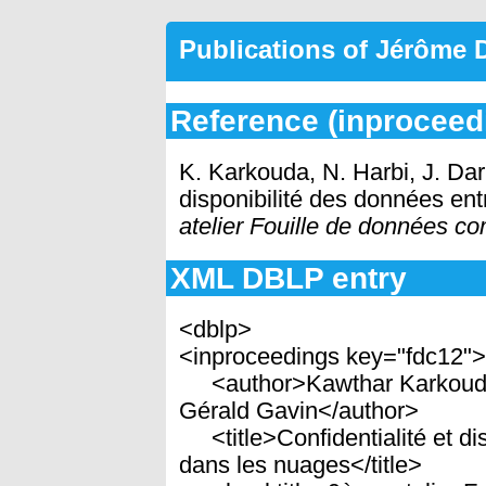
Publications of Jérôme
Reference (inproceed
K. Karkouda, N. Harbi, J. Dar
disponibilité des données en
atelier Fouille de données 
XML DBLP entry
<dblp>
<inproceedings key="fdc12"
<author>Kawthar Karkouda,
Gérald Gavin</author>
<title>Confidentialité et di
dans les nuages</title>