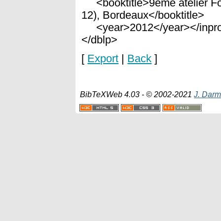
<booktitle>9ème atelier Fo
12), Bordeaux</booktitle>
<year>2012</year></inpro
</dblp>
[
Export
|
Back
]
BibTeXWeb 4.03 - © 2002-2021
J. Darm