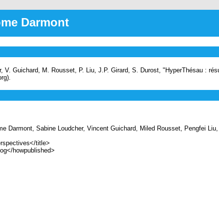
rôme Darmont
 V. Guichard, M. Rousset, P. Liu, J.P. Girard, S. Durost, "HyperThésau : résu
rg).
Darmont, Sabine Loudcher, Vincent Guichard, Miled Rousset, Pengfei Liu, J
spectives</title>
og</howpublished>