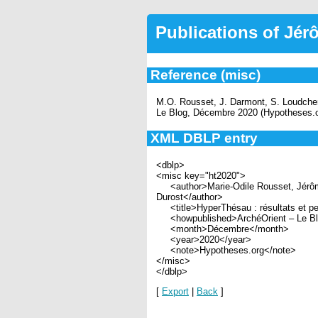
Publications of Jé
Reference (misc)
M.O. Rousset, J. Darmont, S. Loudcher,
Le Blog, Décembre 2020 (Hypotheses.o
XML DBLP entry
<dblp>
<misc key="ht2020">
<author>Marie-Odile Rousset, Jérôme 
Durost</author>
<title>HyperThésau : résultats et per
<howpublished>ArchéOrient – Le Bl
<month>Décembre</month>
<year>2020</year>
<note>Hypotheses.org</note>
</misc>
</dblp>
[
Export
|
Back
]