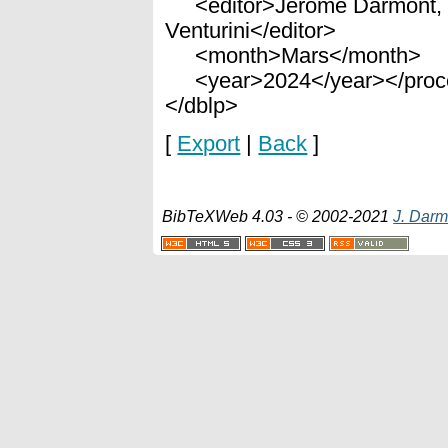
<editor>Jérôme Darmont, Cé
Venturini</editor>
<month>Mars</month>
<year>2024</year></proc
</dblp>
[
Export
|
Back
]
BibTeXWeb 4.03 - © 2002-2021
J. Darm