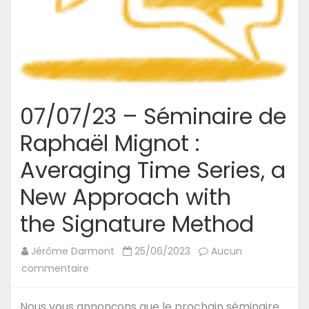
07/07/23 – Séminaire de
Raphaël Mignot :
Averaging Time Series, a
New Approach with
the Signature Method
Jérôme Darmont
25/06/2023
Aucun
sur
commentaire
07/07/23
–
Nous vous annonçons que le prochain séminaire