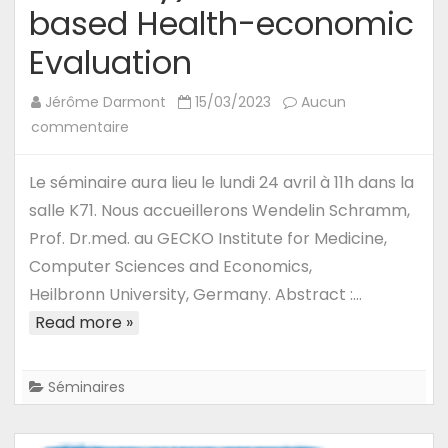
based Health-economic
Evaluation
Jérôme Darmont
15/03/2023
Aucun
sur
commentaire
24/04/23
–
Le séminaire aura lieu le lundi 24 avril à 11h dans la
Séminaire
salle K71. Nous accueillerons Wendelin Schramm,
de
Prof. Dr.med. au GECKO Institute for Medicine,
Wendelin
Computer Sciences and Economics,
Schramm
Heilbronn University, Germany. Abstract :…
(Heilbronn University,
Read more »
Germany)
:
Model-
Séminaires
based
Health-