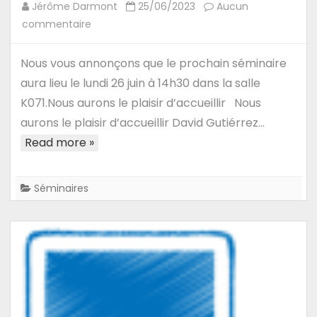
Jérôme Darmont
25/06/2023
Aucun
sur
commentaire
26/06/23
–
Nous vous annonçons que le prochain séminaire
Séminaire
aura lieu le lundi 26 juin à 14h30 dans la salle
de
K071.Nous aurons le plaisir d’accueillir Nous
David
aurons le plaisir d’accueillir David Gutiérrez…
Gutiérrez
Read more »
et
Francisco
Martinez-
Séminaires
Alvarez
:
Data
Science
in
Seville
–