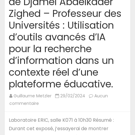
de Djamel Abdelkader
Zighed – Professeur des
Universités : Utilisation
d’outils avancés d’IA
pour la recherche
d’information dans un
contexte réel d’une
plateforme éducative.
Guillaume Metzler
29/02/2024
Aucun
sur
commentaire
11/03/2024
–
Laboratoire ERIC, salle K071 à 10h30 Résumé :
Séminaire
Durant cet exposé, j’essayerai de montrer
de