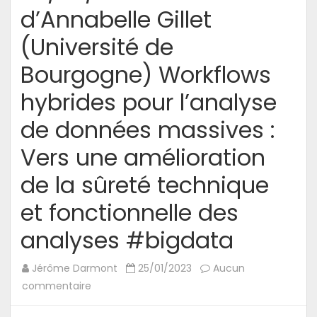
d’Annabelle Gillet
(Université de
Bourgogne) Workflows
hybrides pour l’analyse
de données massives :
Vers une amélioration
de la sûreté technique
et fonctionnelle des
analyses #bigdata
Jérôme Darmont
25/01/2023
Aucun
sur
commentaire
20/02/23