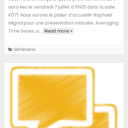
Séminaire
aura lieu le vendredi 7 juillet à 11h00 dans la salle
de
K071. Nous aurons le plaisir d’accueillir Raphaël
Raphaël
Mignotpour une présentation intitulée :Averaging
Mignot
Time Series, a…
Read more »
:
Averaging
Time
Séminaires
Series,
a
New
Approach
with
the Signature
Method