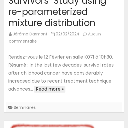
Survivors’ Study using
re-parameterized
mixture distribution
Jérôme Darmont
02/02/2024
Aucun
sur
commentaire
12/02/24
–
Rendez-vous le 12 Février en salle K071 à 10h30.
Séminaire
Résumé : In the last few decades, survival rates
de
after childhood cancer have considerably
Kaniav
increased due to recent treatment technique
Kamary,
advances…
Read more »
Maître
de
conférences
Séminaires
à
CentraleSupélec
: