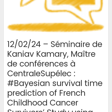
contexte
réel
d’une
plateforme
éducative.
12/02/24 – Séminaire de
Kaniav Kamary, Maître
de conférences à
CentraleSupélec :
#Bayesian survival time
prediction of French
Childhood Cancer