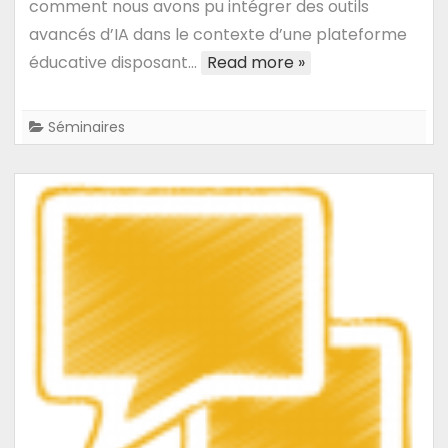
comment nous avons pu intégrer des outils
Djamel
avancés d’IA dans le contexte d’une plateforme
Abdelkader
éducative disposant…
Read more »
Zighed
–
Professeur
Séminaires
des
Universités
:
Utilisation
d’outils
avancés
d’IA
pour
la
recherche
d’information
dans
un