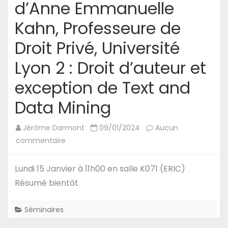
d’Anne Emmanuelle
Kahn, Professeure de
Droit Privé, Université
Lyon 2 : Droit d’auteur et
exception de Text and
Data Mining
Jérôme Darmont
09/01/2024
Aucun
sur
commentaire
15/01/24
–
Lundi 15 Janvier à 11h00 en salle K071 (ERIC)
Séminaire
Résumé bientôt
d’Anne
Emmanuelle
Séminaires
Kahn,