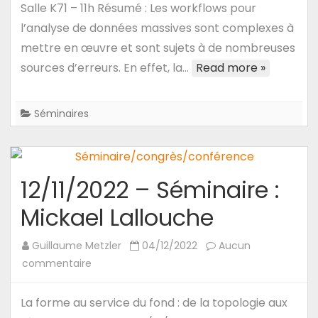
–
Salle K71 – 11h Résumé : Les workflows pour
Séminaire
l’analyse de données massives sont complexes à
d’Annabelle
mettre en œuvre et sont sujets à de nombreuses
Gillet
sources d’erreurs. En effet, la…
Read more »
(Université
de
Bourgogne)
Séminaires
Workflows
hybrides
pour
12/11/2022 – Séminaire :
l’analyse
de
Mickael Lallouche
données
massives
Guillaume Metzler
04/12/2022
Aucun
:
sur
commentaire
Vers
12/11/2022
une
–
La forme au service du fond : de la topologie aux
amélioration
Séminaire