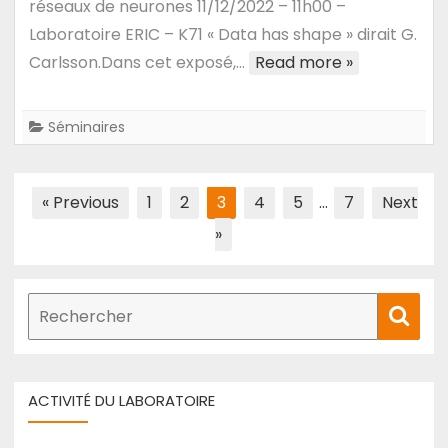
réseaux de neurones 11/12/2022 – 11h00 –
de
:
la
Laboratoire ERIC – K71 « Data has shape » dirait G.
Mickael
sûreté
Carlsson.Dans cet exposé,…
Read more »
Lallouche
technique
et
Séminaires
fonctionnelle
des
analyses
Pagination
« Previous
1
2
3
4
5
…
7
Next
#bigdata
des
»
publications
Recherche
Rech
de
:
ACTIVITÉ DU LABORATOIRE