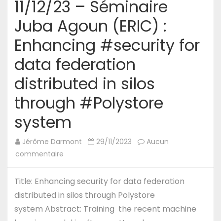
11/12/23 – Séminaire
Juba Agoun (ERIC) :
Enhancing #security for
data federation
distributed in silos
through #Polystore
system
Jérôme Darmont
29/11/2023
Aucun
sur
commentaire
11/12/23
–
Title: Enhancing security for data federation
Séminaire
distributed in silos through Polystore
Juba
system Abstract: Training the recent machine
Agoun