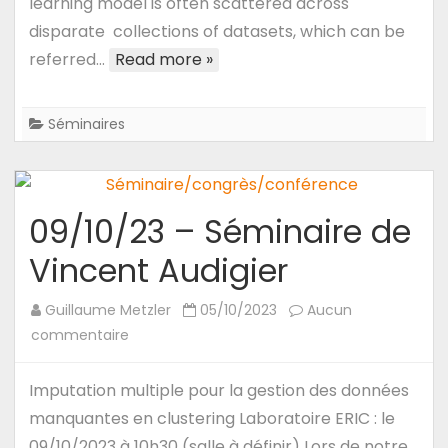
learning model is often scattered across
(ERIC)
disparate collections of datasets, which can be
:
referred…
Read more »
Enhancing
#security
for
Séminaires
data
federation
distributed
in
09/10/23 – Séminaire de
silos
Vincent Audigier
through
#Polystore
Guillaume Metzler
05/10/2023
Aucun
system
sur
commentaire
09/10/23
–
Imputation multiple pour la gestion des données
Séminaire
manquantes en clustering Laboratoire ERIC : le
de
09/10/2023 à 10h30 (salle à définir) Lors de notre