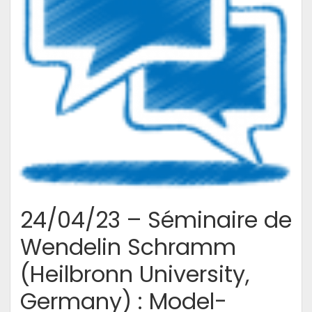
Minerva
and
DS&BD
Lab26/06/23
24/04/23 – Séminaire de
Wendelin Schramm
(Heilbronn University,
Germany) : Model-