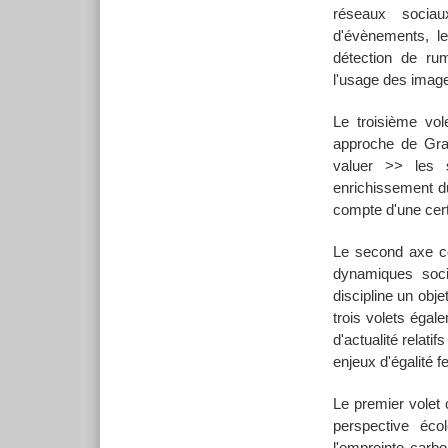
réseaux sociau
d'évènements, le
détection de ru
l'usage des image
Le troisième vol
approche de Gra
valuer >> les 
enrichissement d
compte d'une cer
Le second axe co
dynamiques socia
discipline un obj
trois volets égal
d'actualité relati
enjeux d'égalit
Le premier volet
perspective éco
l'empreinte car