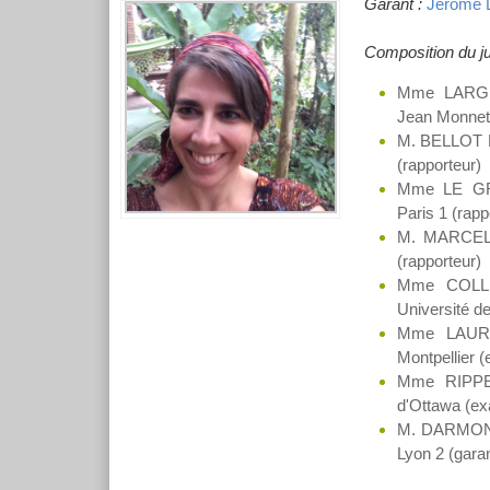
Garant :
Jérôme 
Composition du ju
Mme LARGERO
Jean Monnet 
M. BELLOT Pa
(rapporteur)
Mme LE GRAN
Paris 1 (rapp
M. MARCEL Pa
(rapporteur)
Mme COLLET
Université d
Mme LAUREN
Montpellier (
Mme RIPPEY 
d'Ottawa (ex
M. DARMONT 
Lyon 2 (garan