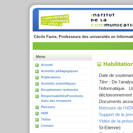
Cécile Favre, Professeure des universités en Informati
Menu
Habilitati
Accueil
Activités pédagogiques
Date de soutenanc
Publications
Titre :
De l'analy
Activités scientifiques
l'informatique
Encadrement recherche
décloisonnement di
Responsabilités/Fonctions
dans des instances
Documents assoc
Parcours
Mémoire de l'HD
HDR
Support de la pré
Thèse
Vidéo de la prése
Contact
St-Etienne)