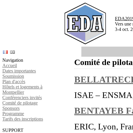
EDA2019 
Vers une 
3-4 oct. 
Navigation
Comité de pilot
Accueil
Dates importantes
Soumission
BELLATRECH
Plan d'accès
Hôtels et logements à
Montpellier
ISAE – ENSMA, 
Conférenciers invités
Comité de pilotage
Sponsors
BENTAYEB Fa
Programme
Tarifs des inscriptions
ERIC, Lyon, Fra
SUPPORT