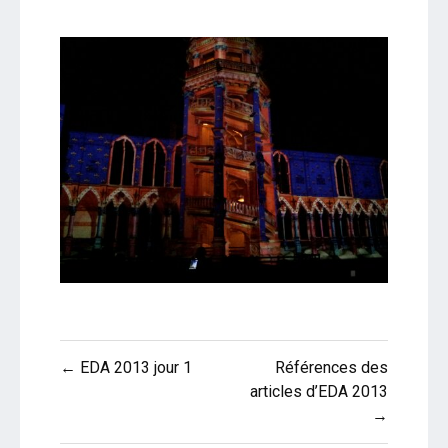
Navigation
← EDA 2013 jour 1
Références des
de
articles d’EDA 2013
→
l’article