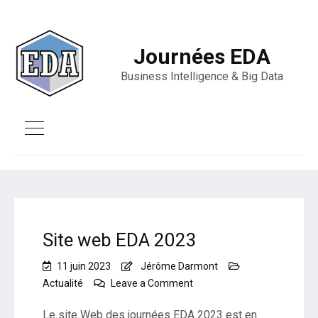
Journées EDA
Business Intelligence & Big Data
Site web EDA 2023
11 juin 2023
Jérôme Darmont
on
Actualité
Leave a Comment
Site
web
Le site Web des journées EDA 2023 est en