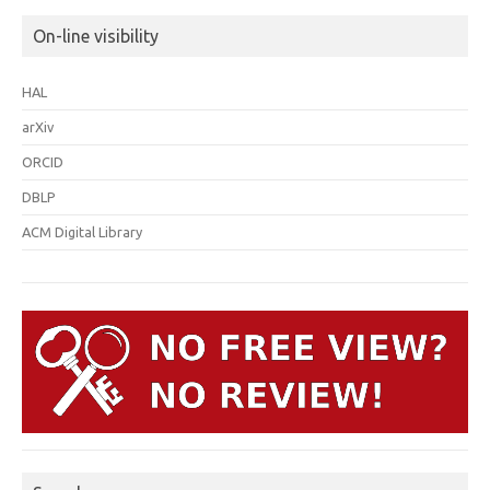
On-line visibility
HAL
arXiv
ORCID
DBLP
ACM Digital Library