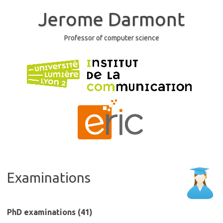
Skip
to
Jerome Darmont
content
Professor of computer science
Examinations
PhD examinations (41)