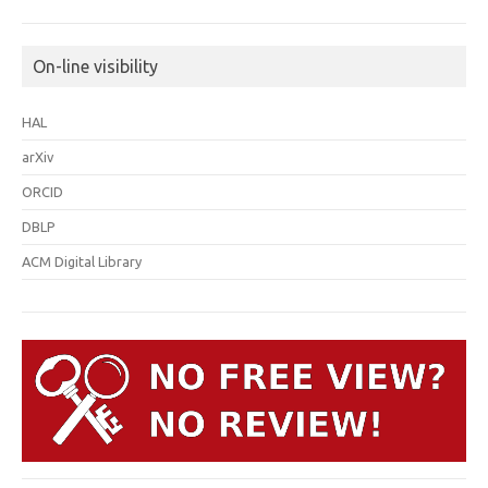
On-line visibility
HAL
arXiv
ORCID
DBLP
ACM Digital Library