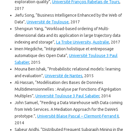
exploration quality”,
Université François Rabelais de Tours
,
2017
Jiefu Song, “Business Intelligence Enhanced by the Web of
Data”,
Université de Toulouse
, 2017
Shengxun Yang, “Workload-based ordering of Multi-
dimensional data and its application in large trajectory data
indexing and storage”,
La Trobe University, Australie
, 2017
Imen Megdiche, “Intégration holistique et entreposage
automatique des Open Data”,
Université Toulouse 3 Paul
Sabatier
, 2015
Mouna Ben Ishak, “Probabilistic relational models: learning
and evaluation”,
Université de Nantes
, 2015
Ali Hassan, “Modélisation des Bases de Données
Multidimensionnelles : Analyse par Fonctions d’Agrégation
Multiples”,
Université Toulouse 3 Paul Sabatier
, 2014
John Samuel, “Feeding a Data Warehouse with Data coming
from Web Services. A Mediation Approach for the DaWeS
prototype.”,
Université Blaise Pascal – Clermont-Ferrand II
,
2014
Sabeur Aridhi, “Distributed Frequent Subgraph Mining in the