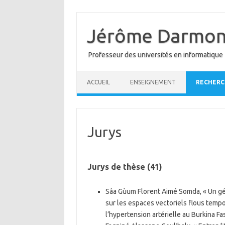
Skip
to
content
Jérôme Darmon
Professeur des universités en informatique
ACCUEIL
ENSEIGNEMENT
RECHERC
Jurys
Jurys de thèse (41)
Sâa Gùum Florent Aimé Somda, « Un gén
sur les espaces vectoriels flous tempor
l’hypertension artérielle au Burkina Fa