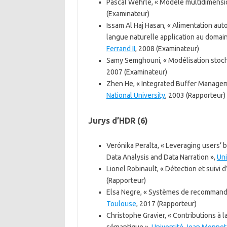
Pascal Wehrle, « Modèle multidimensio
(Examinateur)
Issam Al Haj Hasan, « Alimentation au
langue naturelle application au domain
Ferrand II
, 2008 (Examinateur)
Samy Semghouni, « Modélisation stoch
2007 (Examinateur)
Zhen He, « Integrated Buffer Manage
National University
, 2003 (Rapporteur)
Jurys d’HDR (6)
Verónika Peralta, « Leveraging users’ 
Data Analysis and Data Narration »,
Uni
Lionel Robinault, « Détection et suivi 
(Rapporteur)
Elsa Negre, « Systèmes de recommandati
Toulouse
, 2017 (Rapporteur)
Christophe Gravier, « Contributions à l