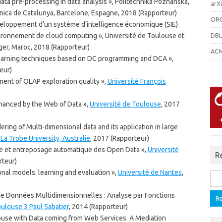
 data pre-processing in data analysis », Politechnika Poznanska,
arXi
cnica de Catalunya, Barcelone, Espagne, 2018 (Rapporteur)
ORC
veloppement d’un système d’intelligence économique (SIE)
vironnement de cloud computing », Université de Toulouse et
DBL
ger, Maroc, 2018 (Rapporteur)
ACM 
earning techniques based on DC programming and DCA »,
eur)
ent of OLAP exploration quality »,
Université François
nhanced by the Web of Data »,
Université de Toulouse
, 2017
ing of Multi-dimensional data and its application in large
,
La Trobe University, Australie
, 2017 (Rapporteur)
que et entreposage automatique des Open Data »,
Université
R
rteur)
onal models: learning and evaluation »,
Université de Nantes
,
Rech
de Données Multidimensionnelles : Analyse par Fonctions
oulouse 3 Paul Sabatier
, 2014 (Rapporteur)
use with Data coming from Web Services. A Mediation