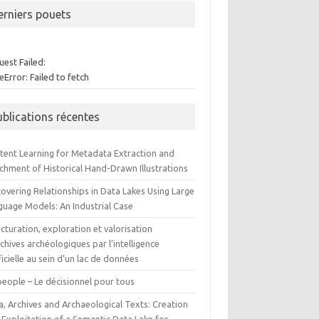
erniers pouets
est Failed:
Error: Failed to fetch
ublications récentes
tent Learning for Metadata Extraction and
ichment of Historical Hand-Drawn Illustrations
overing Relationships in Data Lakes Using Large
guage Models: An Industrial Case
cturation, exploration et valorisation
chives archéologiques par l’intelligence
ficielle au sein d’un lac de données
people – Le décisionnel pour tous
a, Archives and Archaeological Texts: Creation