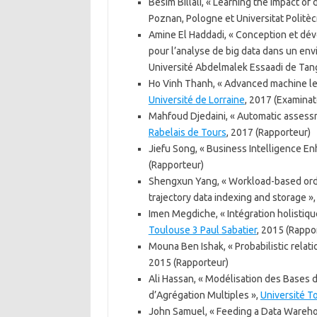
Besim Billali, « Learning the impact of
Poznan, Pologne et Universitat Politè
Amine El Haddadi, « Conception et dé
pour l’analyse de big data dans un en
Université Abdelmalek Essaadi de Tan
Ho Vinh Thanh, « Advanced machine l
Université de Lorraine
, 2017 (Examinat
Mahfoud Djedaini, « Automatic assessm
Rabelais de Tours
, 2017 (Rapporteur)
Jiefu Song, « Business Intelligence E
(Rapporteur)
Shengxun Yang, « Workload-based order
trajectory data indexing and storage »
Imen Megdiche, « Intégration holisti
Toulouse 3 Paul Sabatier
, 2015 (Rappo
Mouna Ben Ishak, « Probabilistic relati
2015 (Rapporteur)
Ali Hassan, « Modélisation des Bases 
d’Agrégation Multiples »,
Université T
John Samuel, « Feeding a Data Wareho