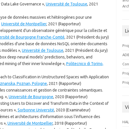
and
 Data Lake Governance »,
Université de Toulouse
, 2021
Arc
nalyse de données massives et hétérogènes pour une
,
Université de Montpellier
, 2021 (Rapporteur)
éveloppement d’un observatoire générique pour la collecte et
L
ersité de Bourgogne Franche-Comté
, 2021 (Président du jury)
es modèles d’une base de données NoSQL orientée-documents
Pro
s modèles »,
Université de Toulouse
, 2021 (Président du jury)
ADB
-box deep neural models’ predictions, behaviors, and
d mining of their inner knowledge »,
Politecnico di Torino,
Con
Pro
h to Classification in Unstructured Spaces with Application
Pro
oznanska, Poznan, Pologne
, 2021 (Rapporteur)
des connaissances et gestion de contraintes sémantiques.
g. »,
Université de Bourgogne
, 2020 (Rapporteur)
sisting Users to Discover and Transform Data in the Context of
Vi
Sources »,
Sorbonne Université
, 2020 (Examinateur)
èmes et architectures d’information sous l’influence des
HAL
s »,
Université de Montpellier
, 2018 (Rapporteur)