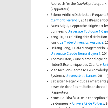
Approach for the DaWeS prototype. »,
(Rapporteur)
Sabeur Aridhi, « Distributed Frequent 
Clermont-Ferrand II
, 2013 (Président du
Faten Atigui, « Approche dirigée par l
données »,
Université Toulouse 1 Capi
Yang Liu, « Exploiting data distributio
join »,
La Trobe University, Australie
, 2
Haitang Feng, « Data Management in F
Université Claude Bernard Lyon 1
, 20
Thomas Piton, « Une Méthodologie de 
l’Intérêt Économique des Clients »,
Uni
Vlad Nicolicin Georgescu, « Knowledg
System »,
Université de Nantes
, 2011 
Sébastien Nedjar, « Cubes émergents 
bases de données multidimensionnell
(Rapporteur)
Kamel Boukhalfa, « De la conception ph
de données »,
Université de Poitiers
, 