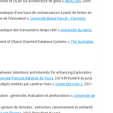
nnel et OLAP sur architecture de grille »,
INSA Lyon
, 2009
tomatique d’une base de connaissances à partir de textes en
e de l’innovation »,
Université Blaise Pascal – Clermont-
astique des transactions temps réel »,
Université du Havre
,
ment of Object-Oriented Database Systems »,
The Australian
behavior, intentions and interests for enhancing Exploratory
versité François Rabelais de Tours
, 2024 (Président du jury)
d’objets mobiles par caméras fixes »,
Université Lyon 2
, 2021
on : généricité, évaluation et améliorations »,
Université de
a gestion de données : extraction, raisonnement et similarité