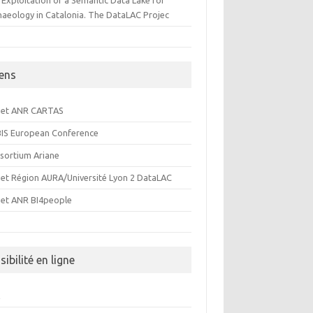
 Exploitation of a Semantic Data Lake for
haeology in Catalonia. The DataLAC Projec
iens
jet ANR CARTAS
IS European Conference
sortium Ariane
jet Région AURA/Université Lyon 2 DataLAC
jet ANR BI4people
sibilité en ligne