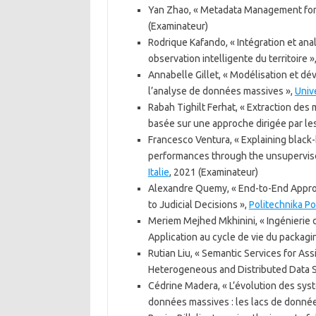
Yan Zhao, « Metadata Management for
(Examinateur)
Rodrique Kafando, « Intégration et a
observation intelligente du territoire »
Annabelle Gillet, « Modélisation et d
l’analyse de données massives »,
Univ
Rabah Tighilt Ferhat, « Extraction d
basée sur une approche dirigée par le
Francesco Ventura, « Explaining black
performances through the unsupervise
Italie
, 2021 (Examinateur)
Alexandre Quemy, « End-to-End Approac
to Judicial Decisions »,
Politechnika P
Meriem Mejhed Mkhinini, « Ingénierie 
Application au cycle de vie du packagin
Rutian Liu, « Semantic Services for As
Heterogeneous and Distributed Data 
Cédrine Madera, « L’évolution des syst
données massives : les lacs de donnée