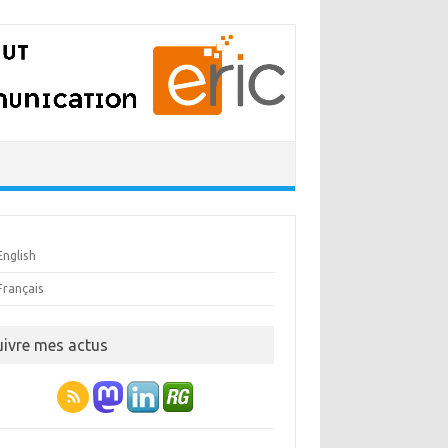
English
Français
uivre mes actus