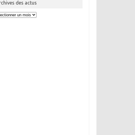
rchives des actus
hives
us