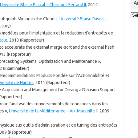
A
Université Blaise Pascal – Clermont-Ferrand II
, 2014
Arc
Subgraph Mining in the Cloud »,
Université Blaise Pascal –
des
 jury)
act
es modèles pour l’implantation et la réduction d’entrepôts de
tole
, 2013 (Rapporteur)
n to accelerate the external merge-sort and the external hash
013 (Rapporteur)
orecasting Systems: Optimization and Maintenance »,
12 (Examinateur)
Recommandations Produits Fondée sur l’Actionnabilité et
versité de Nantes
, 2011 (Rapporteur)
e Acquisition and Management for Driving a Decision Support
(Rapporteur)
pour l’analyse des renversements de tendances dans les
es »,
Université de la Méditerranée – Aix-Marseille II
, 2009
ysique aux outils d’administration et de tuning des entrepôts
2009 (Rapporteur)