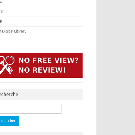
v
ID
P
Digital Library
echerche
ercher :