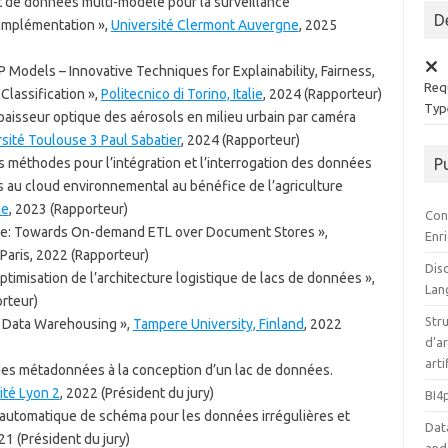
t de données multi-modèle pour la surveillance
D
’implémentation »,
Université Clermont Auvergne
, 2025
 Models – Innovative Techniques for Explainability, Fairness,
Requ
Classification »,
Politecnico di Torino, Italie
, 2024 (Rapporteur)
Type
’épaisseur optique des aérosols en milieu urbain par caméra
sité Toulouse 3 Paul Sabatier
, 2024 (Rapporteur)
s méthodes pour l’intégration et l’interrogation des données
P
 au cloud environnemental au bénéfice de l’agriculture
ne
, 2023 (Rapporteur)
Con
nce: Towards On-demand ETL over Document Stores »,
Enr
Paris, 2022 (Rapporteur)
Disc
timisation de l’architecture logistique de lacs de données »,
Lan
orteur)
Stru
n Data Warehousing »,
Tampere University, Finland
, 2022
d’ar
arti
 des métadonnées à la conception d’un lac de données.
ité Lyon 2
, 2022 (Président du jury)
BI4
tomatique de schéma pour les données irrégulières et
Dat
21 (Président du jury)