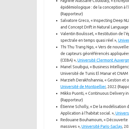
Fagniné Alassane Coulibaly, « Entrepô
épidémiologique : de la conception à l
(Rapporteur)
Salvatore Greco, « Inspecting Deep NLP
and Concept Drift in Natural Language 
Valentin Boulisset, « Restitution de l
spectrale en temps quasi réel »,
Univer
Thi Thu Trang Ngo, « Vers de nouvelle
de capteurs géoréférencés appliquées
(CEBA) »,
Université Clermont Auverg
Manel Souibgui, « Business Intellige
Université de Tunis El Manar et CNAM 
Marzieh Derakhshannia, « Gestion et op
Université de Montpellier
, 2022 (Rapp
Mikko Puonti, « Continuous Delivery i
(Rapporteur)
Étienne Scholly, « De la modélisation
Application à l’habitat social. »,
Univers
Redouane Bouhamoum, « Découverte au
massives »,
Université Paris-Saclay
, 20