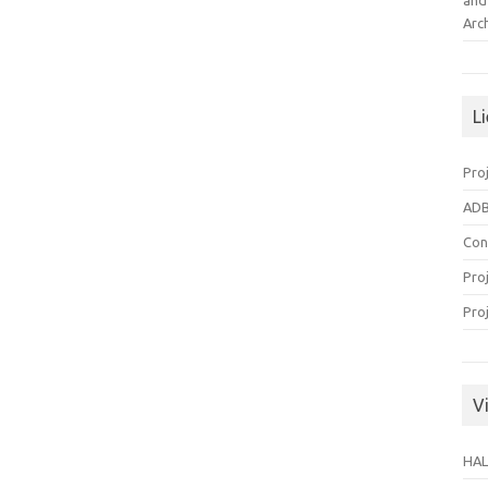
and
Arc
L
Pro
ADB
Con
Pro
Pro
Vi
HAL