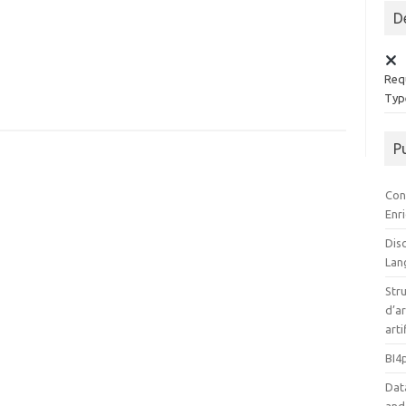
D
Requ
Type
P
Con
Enr
Disc
Lan
Stru
d’ar
arti
BI4
Dat