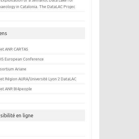
 Exploitation of a Semantic Data Lake for
haeology in Catalonia. The DataLAC Projec
iens
jet ANR CARTAS
IS European Conference
sortium Ariane
jet Région AURA/Université Lyon 2 DataLAC
jet ANR BI4people
sibilité en ligne