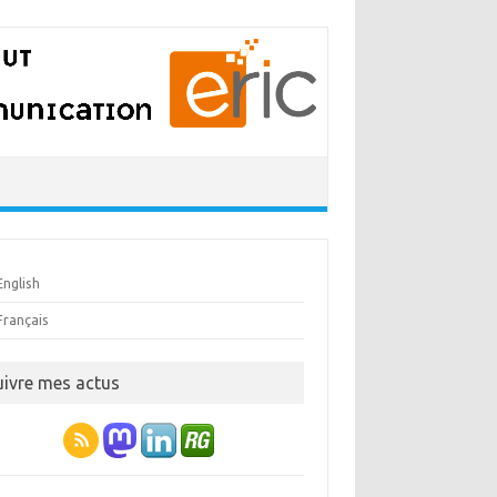
English
Français
uivre mes actus