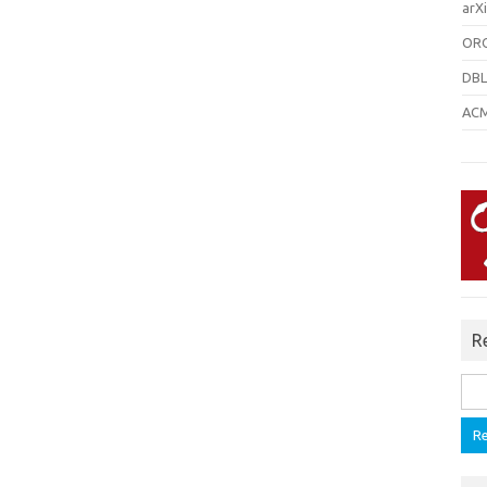
arXi
ORC
DBL
ACM 
R
Rech