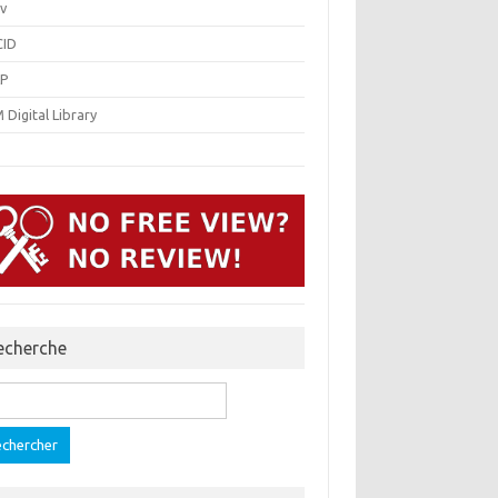
v
ID
P
Digital Library
echerche
ercher :