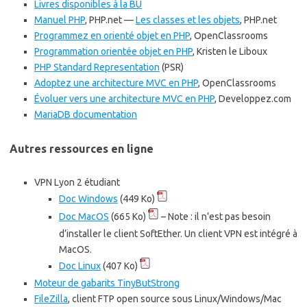
Livres disponibles à la BU
Manuel PHP
, PHP.net —
Les classes et les objets
, PHP.net
Programmez en orienté objet en PHP
, OpenClassrooms
Programmation orientée objet en PHP
, Kristen le Liboux
PHP Standard Representation
(PSR)
Adoptez une architecture MVC en PHP
, OpenClassrooms
Évoluer vers une architecture MVC en PHP
, Developpez.com
MariaDB documentation
Autres ressources en ligne
VPN Lyon 2 étudiant
Doc Windows
(449 Ko)
Doc MacOS
(665 Ko)
– Note : il n’est pas besoin
d’installer le client SoftEther. Un client VPN est intégré à
MacOS.
Doc Linux
(407 Ko)
Moteur de gabarits TinyButStrong
FileZilla
, client FTP open source sous Linux/Windows/Mac