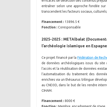
efficaces de détection des contenus préjud
entraîner selon une approche fondée sur 
transcendent les facteurs sociaux, culturels
Financement :
13896.5 €
Fonction :
Coresponsable
2025-2025 : METAlbalat (Documenta
l’archéologie islamique en Espagne
Ce projet financé par la
Fédération de Rech
de données archéologiques issus du site mé
l’accès et la réutilisation de données exis
l’automatisation du traitement des donn
enrichies via un thésaurus trilingue dével
au CND3D, dans le but de les rendre interro
CIHAM.
Financement :
8000 €
Fonction :
Membre, encadrement de stage