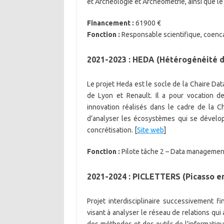
et Archéologie et Archéométrie, ainsi que le
Financement :
61900 €
Fonction :
Responsable scientifique, coenc
2021-2023 : HEDA (Hétérogénéité d
Le projet Heda est le socle de la Chaire Dat
de Lyon et Renault. Il a pour vocation de
innovation réalisés dans le cadre de la 
d’analyser les écosystèmes qui se dévelop
concrétisation. [
Site web
]
Fonction :
Pilote tâche 2 – Data managemen
2021-2024 : PICLETTERS (Picasso en
Projet interdisciplinaire successivement f
visant à analyser le réseau de relations qui 