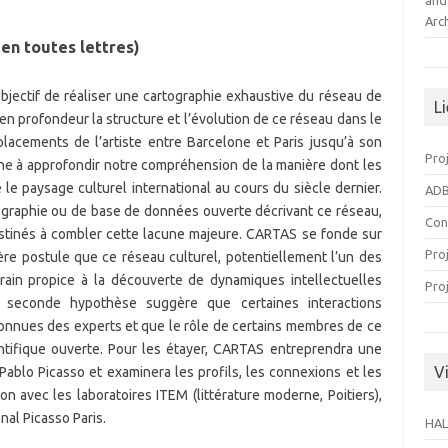
and
Arc
en toutes lettres)
bjectif de réaliser une cartographie exhaustive du réseau de
L
 en profondeur la structure et l’évolution de ce réseau dans le
lacements de l’artiste entre Barcelone et Paris jusqu’à son
Pro
e à approfondir notre compréhension de la manière dont les
e paysage culturel international au cours du siècle dernier.
ADB
ographie ou de base de données ouverte décrivant ce réseau,
Con
estinés à combler cette lacune majeure. CARTAS se fonde sur
Pro
re postule que ce réseau culturel, potentiellement l’un des
rrain propice à la découverte de dynamiques intellectuelles
Pro
 la seconde hypothèse suggère que certaines interactions
nnues des experts et que le rôle de certains membres de ce
ntifique ouverte. Pour les étayer, CARTAS entreprendra une
Vi
ablo Picasso et examinera les profils, les connexions et les
n avec les laboratoires ITEM (littérature moderne, Poitiers),
nal Picasso Paris.
HAL