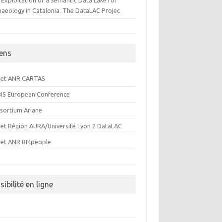
 Exploitation of a Semantic Data Lake for
haeology in Catalonia. The DataLAC Projec
iens
jet ANR CARTAS
IS European Conference
sortium Ariane
jet Région AURA/Université Lyon 2 DataLAC
jet ANR BI4people
sibilité en ligne