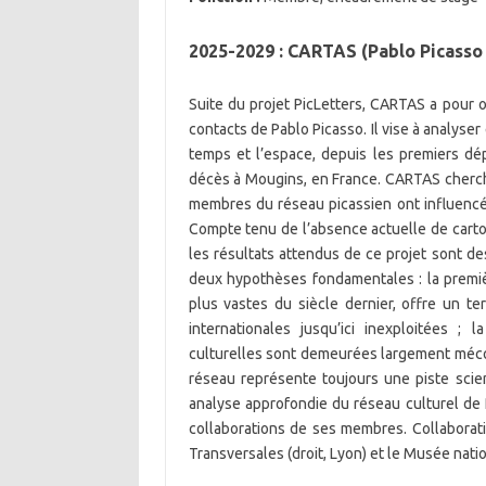
2025-2029 : CARTAS (Pablo Picasso 
Suite du projet PicLetters, CARTAS a pour o
contacts de Pablo Picasso. Il vise à analyser
temps et l’espace, depuis les premiers dép
décès à Mougins, en France. CARTAS cherch
membres du réseau picassien ont influencé l
Compte tenu de l’absence actuelle de cart
les résultats attendus de ce projet sont d
deux hypothèses fondamentales : la premiè
plus vastes du siècle dernier, offre un te
internationales jusqu’ici inexploitées ;
culturelles sont demeurées largement méco
réseau représente toujours une piste scie
analyse approfondie du réseau culturel de P
collaborations de ses membres. Collaboratio
Transversales (droit, Lyon) et le Musée natio