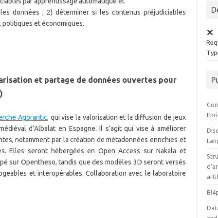
iciables par apprentissage automatique et
D
les données ; 2) déterminer si les contenus préjudiciables
, politiques et économiques.
Requ
Type
risation et partage de données ouvertes pour
P
)
Con
Enr
erche Agorantic
, qui vise la valorisation et la diffusion de jeux
diéval d’Albalat en Espagne. Il s’agit qui vise à améliorer
Disc
tantes, notamment par la création de métadonnées enrichies et
Lan
ées. Elles seront hébergées en Open Access sur Nakala et
Stru
oppé sur Opentheso, tandis que des modèles 3D seront versés
d’ar
geables et interopérables. Collaboration avec le laboratoire
arti
BI4
Dat