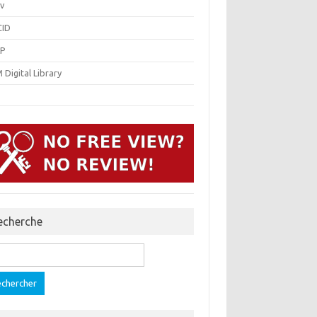
v
ID
P
Digital Library
echerche
ercher :