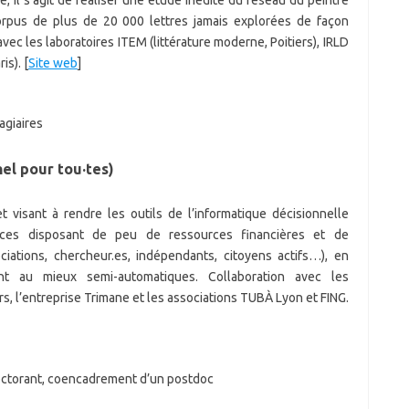
, il s’agit de réaliser une étude inédite du réseau du peintre
orpus de plus de 20 000 lettres jamais explorées de façon
 avec les laboratoires ITEM (littérature moderne, Poitiers), IRLD
is). [
Site web
]
agiaires
el pour tou·tes)
 et visant à rendre les outils de l’informatique décisionnelle
trices disposant de peu de ressources financières et de
iations, chercheur.es, indépendants, citoyens actifs…), en
nt au mieux semi-automatiques. Collaboration avec les
rs, l’entreprise Trimane et les associations TUBÀ Lyon et FING.
octorant, coencadrement d’un postdoc