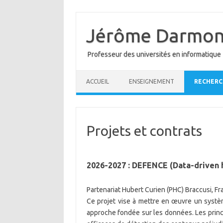
Skip
to
content
Jérôme Darmon
Professeur des universités en informatique
ACCUEIL
ENSEIGNEMENT
RECHERC
Projets et contrats
2026-2027 : DEFENCE (Data-driven 
Partenariat Hubert Curien (PHC) Braccusi, F
Ce projet vise à mettre en œuvre un systèm
approche fondée sur les données. Les princi