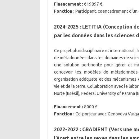
Financement :
619897 €
Fonction :
Participant, coencadrement d’un.e
2024-2025 : LETITIA (Conception d
par les données dans les sciences de
Ce projet pluridisciplinaire et international, 
de métadonnées dans les domaines de science
une solution pertinente pour gérer et met
concevoir les modèles de métadonnées 
organisation adéquate et des mécanismes d
vie et de la terre. Collaboration avec le labo
Norte (Brésil), Federal University of Parana (
Financement :
8000 €
Fonction :
Co-porteur avec Genoveva Varga
2022-2022 : GRADIENT (Vers une mé
l’écart entre les sexes dans les em