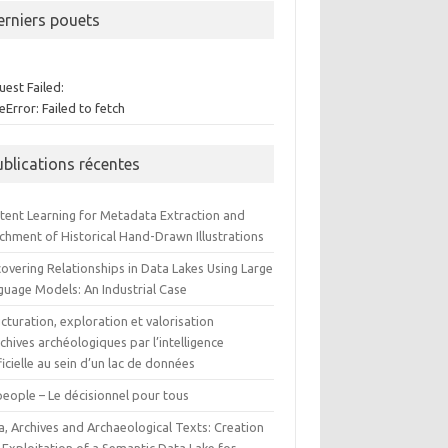
erniers pouets
est Failed:
Error: Failed to fetch
ublications récentes
tent Learning for Metadata Extraction and
ichment of Historical Hand-Drawn Illustrations
overing Relationships in Data Lakes Using Large
guage Models: An Industrial Case
cturation, exploration et valorisation
chives archéologiques par l’intelligence
ficielle au sein d’un lac de données
people – Le décisionnel pour tous
a, Archives and Archaeological Texts: Creation