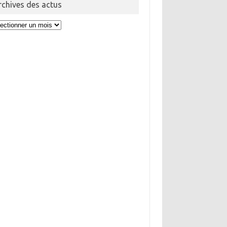
rchives des actus
hives
us