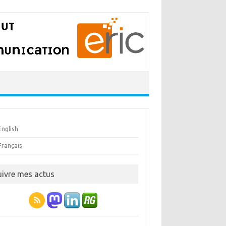
English
Français
uivre mes actus