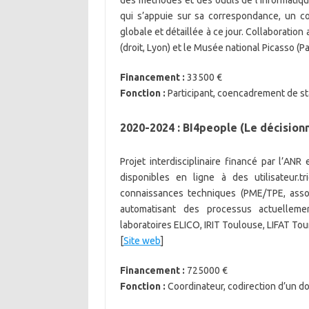
des méthodes et des outils de l’informatique
qui s’appuie sur sa correspondance, un c
globale et détaillée à ce jour. Collaboration
(droit, Lyon) et le Musée national Picasso (Par
Financement :
33500 €
Fonction :
Participant, coencadrement de st
2020-2024 : BI4people (Le décisionn
Projet interdisciplinaire financé par l’ANR
disponibles en ligne à des utilisateur.
connaissances techniques (PME/TPE, assoc
automatisant des processus actuelleme
laboratoires ELICO, IRIT Toulouse, LIFAT Tou
[
Site web
]
Financement :
725000 €
Fonction :
Coordinateur, codirection d’un d