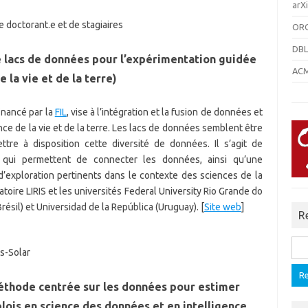
arXi
 doctorant.e et de stagiaires
ORC
DBL
e lacs de données pour l’expérimentation guidée
ACM 
 la vie et de la terre)
financé par la
FIL
, vise à l’intégration et la fusion de données et
 de la vie et de la terre. Les lacs de données semblent être
tre à disposition cette diversité de données. Il s’agit de
qui permettent de connecter les données, ainsi qu’une
’exploration pertinents dans le contexte des sciences de la
ratoire LIRIS et les universités Federal University Rio Grande do
Brésil) et Universidad de la República (Uruguay). [
Site web
]
R
Rech
s-Solar
thode centrée sur les données pour estimer
plois en science des données et en intelligence