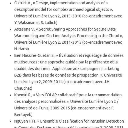
Öztürk A., « Design, implementation and analysis of a
description model for complex archaeological objects »,
Université Lumière Lyon 2, 2013-2018 (co-encadrement avec
Y. Waksman et S. Lallich)
Attasena V., « Secret Sharing Approaches for Secure Data
Warehousing and On-Line Analysis Processing in the Cloud »,
Université Lumière Lyon 2, 2011-2015 (co-encadrement avec
N. Harbi)
Ben Hassine-Guetari S., « Évaluation et requêtage de données
multisources : une approche guidée par la préférence et la
qualité des données. Application aux campagnes marketing
B2B dans les bases de données de prospection. », Université
Lumière Lyon 2, 2009-2014 (co-encadrement avec J.H.
Chauchat)
Khemiri R., « Vers l’OLAP collaboratif pour la recommandation
des analyses personnalisées », Université Lumière Lyon 2 /
Université de Tunis, 2009-2015 (co-encadrement avec F.
Bentayeb)
Nguyen H.H., « Ensemble Classification for Intrusion Detection
in Computer Systems », Université Lumière Lyon 2, 2009-2013