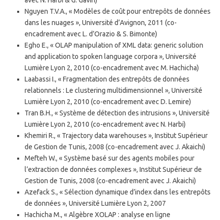
avec N. Harbi & G. Gavin)
Nguyen T.V.A., « Modèles de coût pour entrepôts de données
dans les nuages », Université d’Avignon, 2011 (co-
encadrement avec L. d’Orazio & S. Bimonte)
Egho E., « OLAP manipulation of XML data: generic solution
and application to spoken language corpora », Université
Lumière Lyon 2, 2010 (co-encadrement avec M. Hachicha)
Laabassi I., « Fragmentation des entrepôts de données
relationnels : Le clustering multidimensionnel », Université
Lumière Lyon 2, 2010 (co-encadrement avec D. Lemire)
Tran B.H., « Système de détection des intrusions », Université
Lumière Lyon 2, 2010 (co-encadrement avec N. Harbi)
Khemiri R., « Trajectory data warehouses », Institut Supérieur
de Gestion de Tunis, 2008 (co-encadrement avec J. Akaichi)
Mefteh W., « Système basé sur des agents mobiles pour
l’extraction de données complexes », Institut Supérieur de
Gestion de Tunis, 2008 (co-encadrement avec J. Akaichi)
Azefack S., « Sélection dynamique d’index dans les entrepôts
de données », Université Lumière Lyon 2, 2007
Hachicha M., « Algèbre XOLAP : analyse en ligne