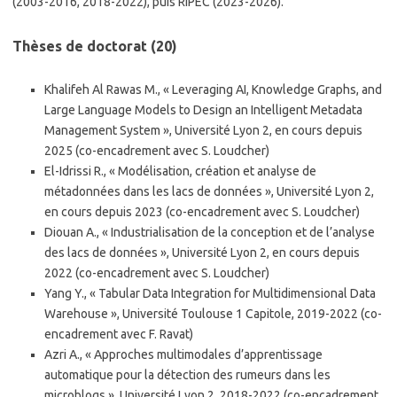
(2003-2016, 2018-2022), puis RIPEC (2023-2026).
Thèses de doctorat (20)
Khalifeh Al Rawas M., « Leveraging AI, Knowledge Graphs, and
Large Language Models to Design an Intelligent Metadata
Management System », Université Lyon 2, en cours depuis
2025 (co-encadrement avec S. Loudcher)
El-Idrissi R., « Modélisation, création et analyse de
métadonnées dans les lacs de données », Université Lyon 2,
en cours depuis 2023 (co-encadrement avec S. Loudcher)
Diouan A., « Industrialisation de la conception et de l’analyse
des lacs de données », Université Lyon 2, en cours depuis
2022 (co-encadrement avec S. Loudcher)
Yang Y., « Tabular Data Integration for Multidimensional Data
Warehouse », Université Toulouse 1 Capitole, 2019-2022 (co-
encadrement avec F. Ravat)
Azri A., « Approches multimodales d’apprentissage
automatique pour la détection des rumeurs dans les
microblogs », Université Lyon 2, 2018-2022 (co-encadrement