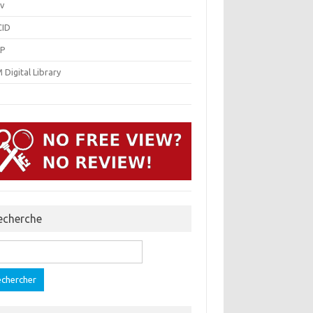
v
ID
P
Digital Library
echerche
ercher :