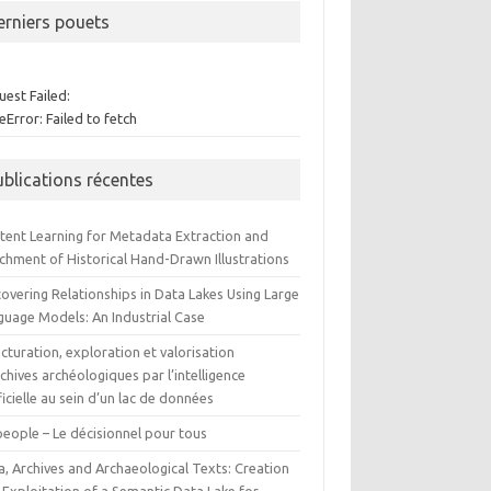
erniers pouets
est Failed:
Error: Failed to fetch
ublications récentes
tent Learning for Metadata Extraction and
ichment of Historical Hand-Drawn Illustrations
overing Relationships in Data Lakes Using Large
guage Models: An Industrial Case
cturation, exploration et valorisation
chives archéologiques par l’intelligence
ficielle au sein d’un lac de données
people – Le décisionnel pour tous
a, Archives and Archaeological Texts: Creation