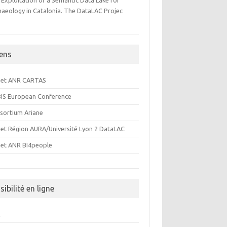
 Exploitation of a Semantic Data Lake for
haeology in Catalonia. The DataLAC Projec
iens
jet ANR CARTAS
IS European Conference
sortium Ariane
jet Région AURA/Université Lyon 2 DataLAC
jet ANR BI4people
sibilité en ligne