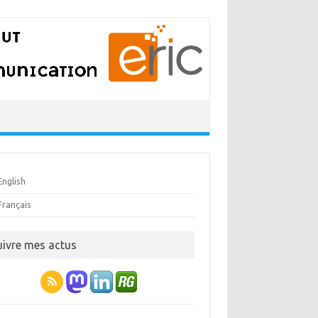
English
Français
uivre mes actus