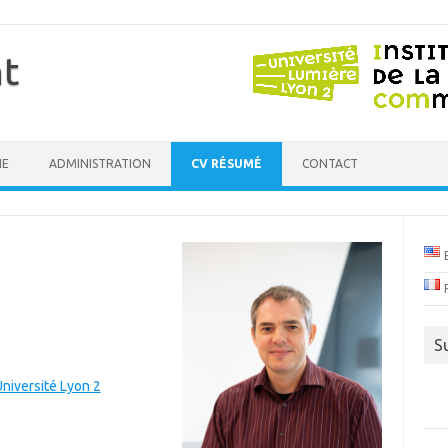
t
HE
ADMINISTRATION
CV RÉSUMÉ
CONTACT
S
Université Lyon 2