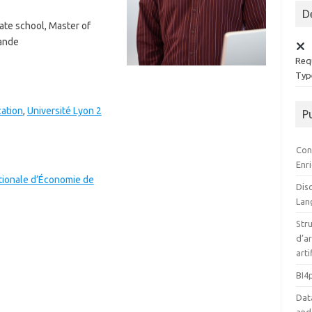
D
te school, Master of
lande
Requ
Type
cation
,
Université Lyon 2
P
Con
Enr
tionale d’Économie de
Disc
Lan
Stru
d’ar
arti
BI4
Dat