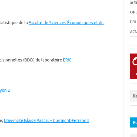
arXi
ORC
DBL
atistique de la
Faculté de Sciences Économiques et de
ACM 
sionnelles (BDD) du laboratoire
ERIC
Lyon 2
R
Rech
ue,
Université Blaise Pascal – Clermont-Ferrand II