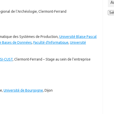
A
gional de l’Archéologie, Clermont-Ferrand
Arc
des
act
rmatique des Systèmes de Production,
Université Blaise Pascal
de Bases de Données
,
Faculté d’Informatique
,
Université
ISI-CUST
, Clermont-Ferrand – Stage au sein de l’entreprise
re,
Université de Bourgogne
, Dijon