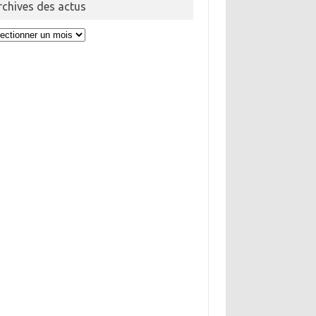
rchives des actus
hives
us