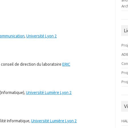
and
Arc
L
 communication
,
Université Lyon 2
Pro
ADB
Con
onseil de direction du laboratoire
ERIC
Pro
Pro
(Informatique),
Université Lumière Lyon 2
Vi
alité Informatique,
Université Lumière Lyon 2
HAL