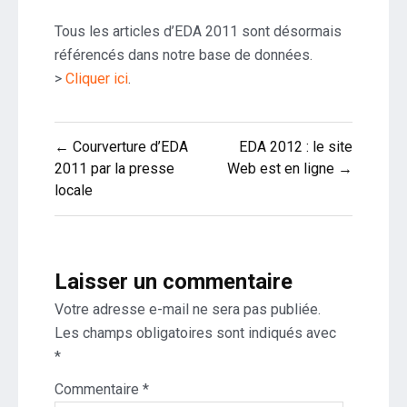
Référencement
des
Tous les articles d’EDA 2011 sont désormais
articles
référencés dans notre base de données.
d’EDA
>
Cliquer ici
.
2011
Navigation
← Courverture d’EDA
EDA 2012 : le site
de
2011 par la presse
Web est en ligne →
locale
l’article
Laisser un commentaire
Votre adresse e-mail ne sera pas publiée.
Les champs obligatoires sont indiqués avec
*
Commentaire
*