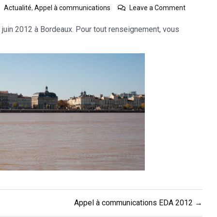
on
Actualité
,
Appel à communications
Leave a Comment
EDA
2012
 juin 2012 à Bordeaux. Pour tout renseignement, vous
:
le
site
Web
est
en
ligne
Appel à communications EDA 2012 →