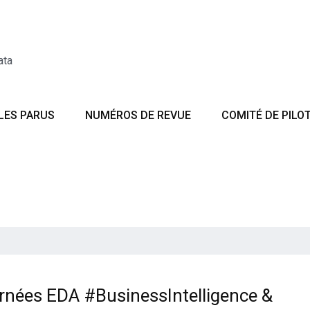
ata
LES PARUS
NUMÉROS DE REVUE
COMITÉ DE PILO
urnées EDA #BusinessIntelligence &