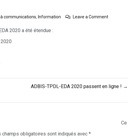
on
 à communications
,
Information
Leave a Comment
Date
limite
 EDA 2020 a été étendue :
étendue
i 2020
16e
Journées
EDA
#BusinessIntel
0
&
#BigData
ADBIS-TPDL-EDA 2020 passent en ligne ! →
Ce
 champs obligatoires sont indiqués avec
*