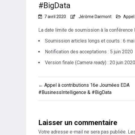
#BigData
7 avril 2020
Jérôme Darmont
Appel
La date limite de soumission à la conférence
Soumission articles longs et courts : 6 ma
Notification des acceptations : 5 juin 2020
Version finale (
Camera ready
) : 20 juin 202
Navigation
← Appel à contributions 16e Journées EDA
de
#BusinessIntelligence & #BigData
l’article
Laisser un commentaire
Votre adresse e-mail ne sera pas publiée.
Les