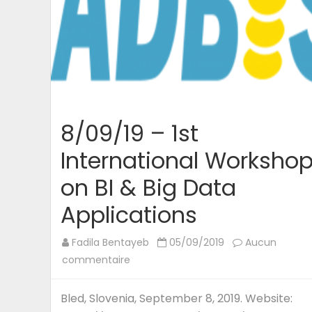
8/09/19 – 1st
International Worksho
on BI & Big Data
Applications
Fadila Bentayeb
05/09/2019
Aucun
sur
commentaire
8/09/19
–
Bled, Slovenia, September 8, 2019. Website:
1st