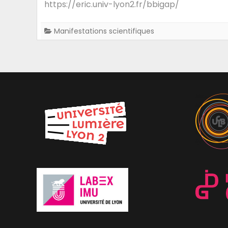
https://eric.univ-lyon2.fr/bbigap/
International
Workshop
Manifestations scientifiques
on
BI
&
Big
Data
Applications