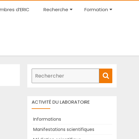
Skip
mbres d’ERIC
Recherche
Formation
to
content
Recherche
Rechercher
de
:
ACTIVITÉ DU LABORATOIRE
Informations
Manifestations scientifiques