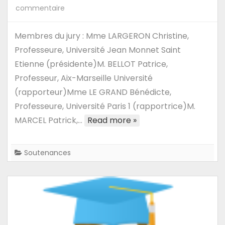
sur
commentaire
07/03/24
–
Membres du jury : Mme LARGERON Christine,
Soutenance
Professeure, Université Jean Monnet Saint
de
Etienne (présidente)M. BELLOT Patrice,
HDR
Professeur, Aix-Marseille Université
de
(rapporteur)Mme LE GRAND Bénédicte,
Cécile
Professeure, Université Paris 1 (rapportrice)M.
Favre
MARCEL Patrick,…
Read more »
:
De
l’#analyse
Soutenances
informatique
de
#données
de
la
#société