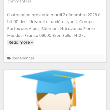
sur
commentaire
02/12/25
–
Soutenance prévue le mardi 2 décembre 2025 à
Soutenance
14h00 Lieu : Université Lumière Lyon 2, Campus
de
Portes des Alpes, Bâtiment H, 5 avenue Pierre
Noé
Mendès-France 69500 Bron Salle : H.127…
Lebreton
Read more »
:
Modélisation
prédictive
Soutenances
ensembliste
à
l’aide
d’approches
fonctionnelles