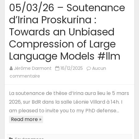
05/03/26 – Soutenance
d’Irina Proskurina :
Towards an Unbiased
Compression of Large
Language Models #llm
Jérôme Darmont
16/12/2025
Aucun
sur
commentaire
05/03/26
–
La soutenance de thèse d’Irina aura lieu le 5 mars
Soutenance
2026, sur BdR dans la salle Léonie Villard à 14h. I
d’Irina
am pleased to invite you to my PhD defense…
Proskurina
Read more »
:
Towards
an