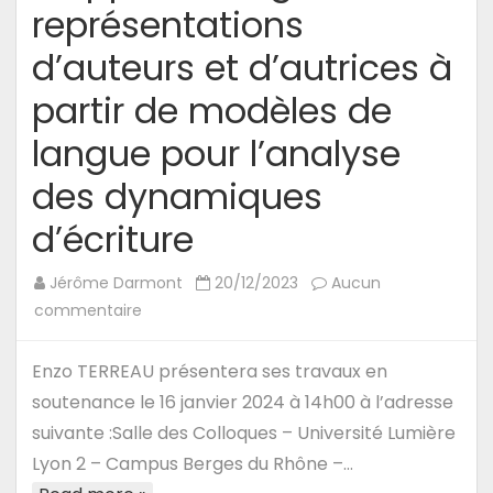
représentations
une
posture
d’auteurs et d’autrices à
réflexive.
partir de modèles de
langue pour l’analyse
des dynamiques
d’écriture
Jérôme Darmont
20/12/2023
Aucun
sur
commentaire
16/01/24
–
Enzo TERREAU présentera ses travaux en
Soutenance
soutenance le 16 janvier 2024 à 14h00 à l’adresse
de
suivante :Salle des Colloques – Université Lumière
thèse
Lyon 2 – Campus Berges du Rhône –…
d’Enzo