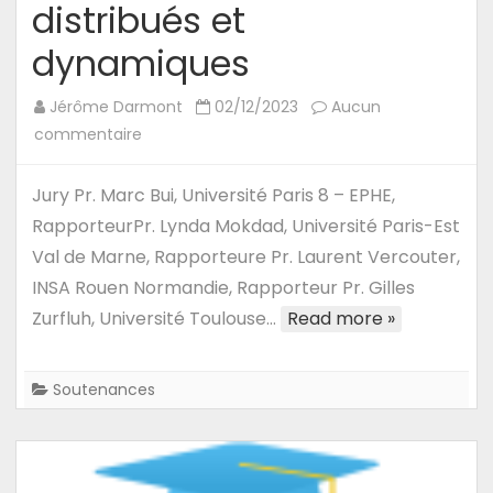
distribués et
dynamiques
Jérôme Darmont
02/12/2023
Aucun
sur
commentaire
13/11/23
–
Jury Pr. Marc Bui, Université Paris 8 – EPHE,
Soutenance
RapporteurPr. Lynda Mokdad, Université Paris-Est
de
Val de Marne, Rapporteure Pr. Laurent Vercouter,
HDR
INSA Rouen Normandie, Rapporteur Pr. Gilles
de
Zurfluh, Université Toulouse…
Read more »
Nadia
Kabachi
:
Soutenances
Contributions
aux
#bigdata
–