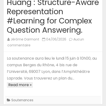
Huang : Structure-Aware
Representation
#Learning for Complex
Question Answering.
Jérôme Darmont
04/06/2026
Aucun
sur
commentaire
15/06/26
–
La soutenance aura lieu le lundi 15 juin à 10h00, au
Thèse
campus Berges du Rhône, 4 bis rue de
de
l’Université, 69007 Lyon, dans l’Amphithéâtre
Hui
Laprade. Vous trouverez un plan du…
Huang
Read more »
:
Structure-
Aware
Soutenances
Representation