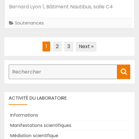
Soutenance
Bernard Lyon 1, Bâtiment Nautibus, salle C4
de
#thèse
Soutenances
de
Miguel
Palencia
Pagination
1
2
3
Next »
Olivar
des
:
publications
Une
Recherche
Rech
approche
de
par
:
modélisation
thématique
ACTIVITÉ DU LABORATOIRE
pour
capturer
Informations
la
Manifestations scientifiques
dynamique
Médiation scientifique
de