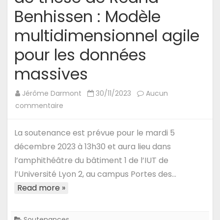
Benhissen : Modèle
multidimensionnel agile
pour les données
massives
Jérôme Darmont
30/11/2023
Aucun
sur
commentaire
5/12/23
–
La soutenance est prévue pour le mardi 5
Soutenance
décembre 2023 à 13h30 et aura lieu dans
de
l’amphithéâtre du bâtiment 1 de l’IUT de
thèse
l’Université Lyon 2, au campus Portes des…
de
Read more »
Redha
Benhissen
:
Soutenances