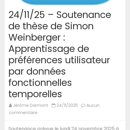
24/11/25 – Soutenance
de thèse de Simon
Weinberger :
Apprentissage de
préférences utilisateur
par données
fonctionnelles
temporelles
Jérôme Darmont
24/11/2025
Aucun
sur
commentaire
24/11/25
–
Soutenance prévue le lundi 24 novembre 2025 à