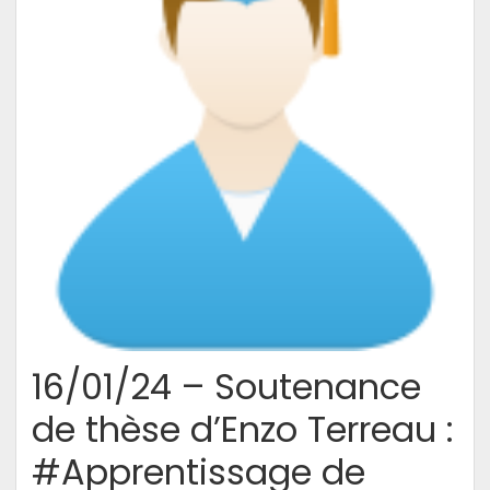
à
l’analyse
#sociale
de
l’informatique.
Un
cheminement
guidé
par
les
études
de
#genre
16/01/24 – Soutenance
vers
un
de thèse d’Enzo Terreau :
#décloisonnement
disciplinaire
#Apprentissage de
et