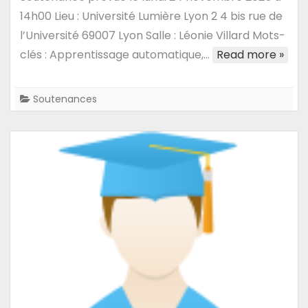
Soutenance
14h00 Lieu : Université Lumière Lyon 2 4 bis rue de
de
l’Université 69007 Lyon Salle : Léonie Villard Mots-
thèse
clés : Apprentissage automatique,…
Read more »
de
Simon
Weinberger
Soutenances
:
Apprentissage
de
préférences
utilisateur
par
données
fonctionnelles
temporelles