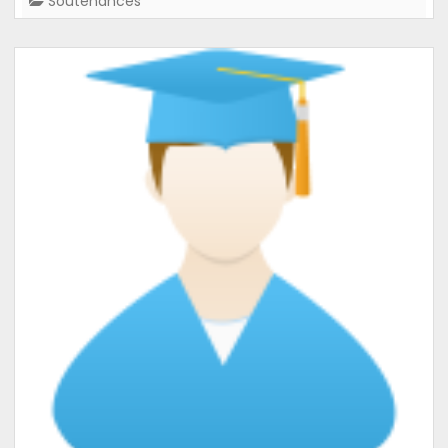
Soutenances
Unbiased
Compression
of
Large
Language
Models
#llm