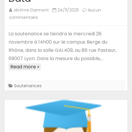
Jérôme Darmont
24/11/2025
Aucun
sur
commentaire
26/11/25
–
La soutenance se tiendra le mercredi 26
Soutenance
novembre à 14h00 sur le campus Berge du
de
Rhône, dans la salle GAI.409, au 86 rue Pasteur,
Thèse
69007 Lyon. Dans la mesure du possible,…
d’Eliz
Read more »
Peyraud
:
Transplantation
Soutenances
Results
Modeling
from
Complex
Data