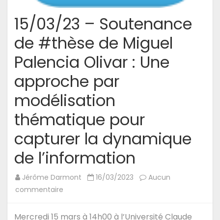
15/03/23 – Soutenance
de #thèse de Miguel
Palencia Olivar : Une
approche par
modélisation
thématique pour
capturer la dynamique
de l’information
Jérôme Darmont
16/03/2023
Aucun
sur
commentaire
15/03/23
–
Mercredi 15 mars à 14h00 à l’Université Claude