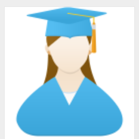
#Learning
for
Complex
Question
Answering.