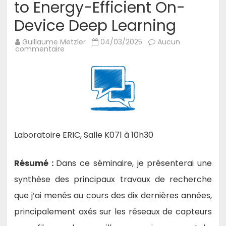
to Energy-Efficient On-
Device Deep Learning
Guillaume Metzler
04/03/2025
Aucun
sur
commentaire
17/03/25
–
Séminaire
de
Walid
BECHKIT,
INSA
de
Lyon
:
From
Environmental
Laboratoire ERIC, Salle K071 à 10h30
Monitoring
with
Low-
Cost
Résumé :
Dans ce séminaire, je présenterai une
Wireless
Sensor
synthèse des principaux travaux de recherche
Networks
to
que j’ai menés au cours des dix dernières années,
Energy-
Efficient
principalement axés sur les réseaux de capteurs
On-
Device
Deep