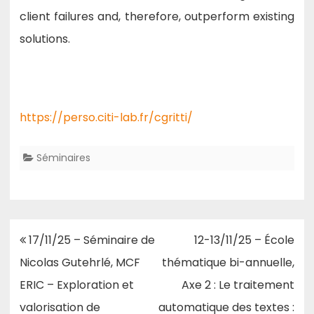
client failures and, therefore, outperform existing
solutions.
https://perso.citi-lab.fr/cgritti/
Séminaires
Navigation
17/11/25 – Séminaire de
12-13/11/25 – École
de
Nicolas Gutehrlé, MCF
thématique bi-annuelle,
l’article
ERIC – Exploration et
Axe 2 : Le traitement
valorisation de
automatique des textes :