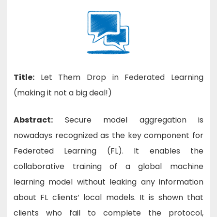
08/12/25
–
Séminaire
de
Clémentine
Gritti,
CPJ,
INRIA,
équipe
PRIVATICS
–
CITI
Title:
Let Them Drop in Federated Learning
Lab
(making it not a big deal!)
Abstract:
Secure model aggregation is
nowadays recognized as the key component for
Federated Learning (FL). It enables the
collaborative training of a global machine
learning model without leaking any information
about FL clients’ local models. It is shown that
clients who fail to complete the protocol,