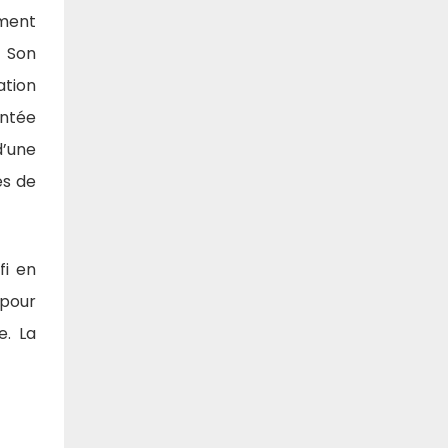
ement
. Son
ation
entée
d’une
es de
fi en
 pour
e. La