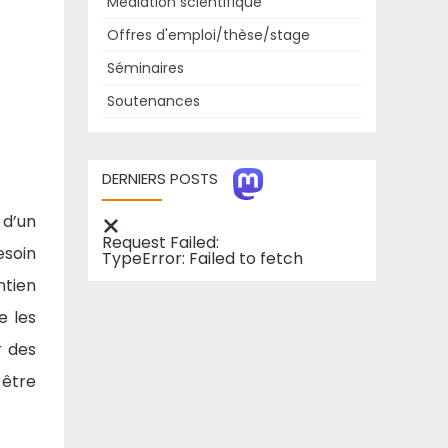
Médiation scientifique
Offres d'emploi/thèse/stage
Séminaires
Soutenances
DERNIERS POSTS
 d’un
Request Failed:
esoin
TypeError: Failed to fetch
ntien
e les
r des
 être