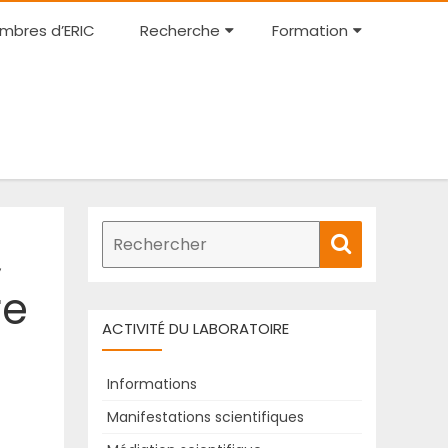
Skip
mbres d’ERIC
Recherche
Formation
to
content
Recherche
,
Rechercher
de
:
re
ACTIVITÉ DU LABORATOIRE
Informations
Manifestations scientifiques