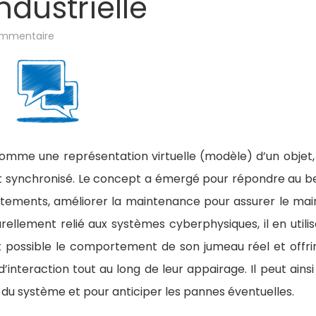
ndustrielle
sur
mmentaire
09/02/26
–
Séminaire
de
Jannik
Laval,
Maître
de
Conférences
HDR,
laboratoire
DISP
omme une représentation virtuelle (modèle) d’un objet,
:
#JumeauxNumériques,
st synchronisé. Le concept a émergé pour répondre au b
Les
sciences
rtements, améliorer la maintenance pour assurer le mai
du
logiciel
llement relié aux systèmes cyberphysiques, il en utilis
au
cœur
de
t possible le comportement de son jumeau réel et offri
la
transformation
’interaction tout au long de leur appairage. Il peut ainsi
industrielle
s du système et pour anticiper les pannes éventuelles.