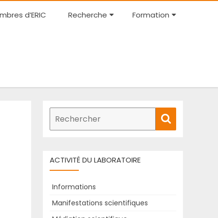
Skip
mbres d’ERIC
Recherche
Formation
to
content
Recherche
Rechercher
de
:
ACTIVITÉ DU LABORATOIRE
Informations
Manifestations scientifiques