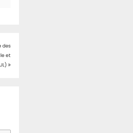
e des
le et
AUL)