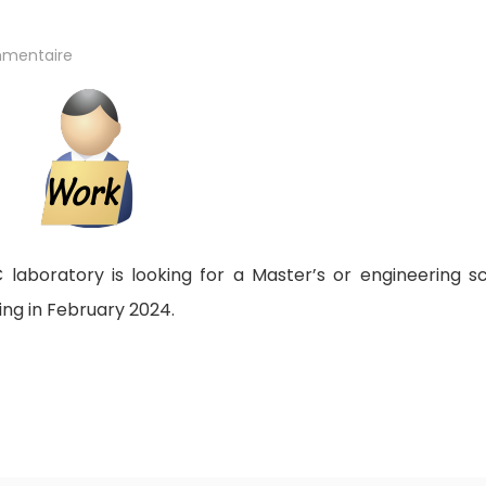
sur
mentaire
02/2024
–
Offre
de
stage
:
Knowledge
Graph-
based
Modeling
of
Dynamic
Vulnerability
Data
laboratory is looking for a Master’s or engineering s
and
Organizational
ing in February 2024.
Knowledge
for
#Cybersecurity
Enhancement