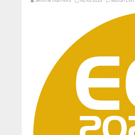
Jérôme Darmont
16/10/2023
Aucun com