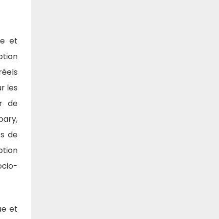
le et
ption
réels
r les
er de
bary,
ts de
ption
ocio-
ue et