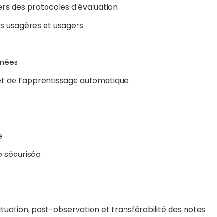
ers des protocoles d’évaluation
es usagères et usagers
nnées
le et de l’apprentissage automatique
e
e sécurisée
tuation, post-observation et transférabilité des notes