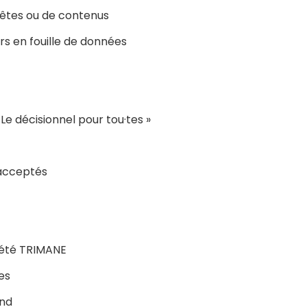
tes ou de contenus
s en fouille de données
Le décisionnel pour tou·tes »
 acceptés
iété TRIMANE
les
and