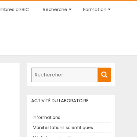
Skip
mbres d’ERIC
Recherche
Formation
to
content
Recherche
Rechercher
de
:
ACTIVITÉ DU LABORATOIRE
Informations
Manifestations scientifiques