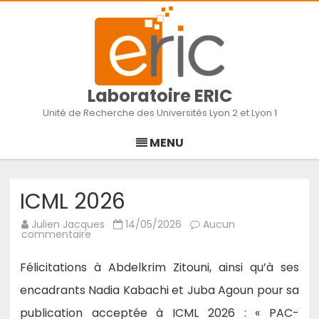
Laboratoire ERIC
Unité de Recherche des Universités Lyon 2 et Lyon 1
Skip
to
MENU
content
ICML 2026
Julien Jacques
14/05/2026
Aucun
sur
commentaire
ICML
2026
Félicitations à Abdelkrim Zitouni, ainsi qu’à ses
encadrants Nadia Kabachi et Juba Agoun pour sa
publication acceptée à ICML 2026 : « PAC-