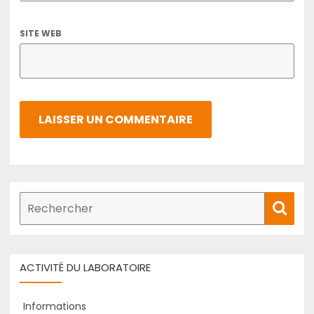
SITE WEB
Recherche
Rech
de
:
ACTIVITÉ DU LABORATOIRE
Informations