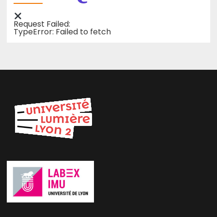
Request Failed:
TypeError: Failed to fetch