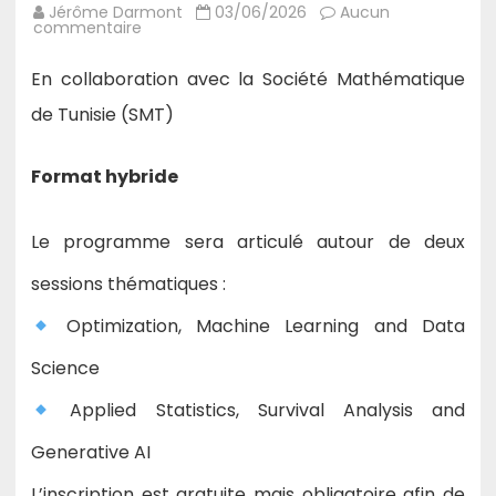
Jérôme Darmont
03/06/2026
Aucun
sur
commentaire
16/06/26
:
Anis
En collaboration avec la Société Mathématique
Fradi
–
de Tunisie (SMT)
Workshop
OSLeaIS’26
(Optimization,
Statistics
Format hybride
&
Learning
in
Information
Le programme sera articulé autour de deux
Science)
sessions thématiques :
Optimization, Machine Learning and Data
Science
Applied Statistics, Survival Analysis and
Generative AI
L’inscription est gratuite mais obligatoire afin de