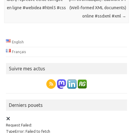
en ligne #webidea #html5 #css
(Well-formed XML documents)
online #ssdxml #xml
→
English
Français
Suivre mes actus
Derniers pouets
Request Failed:
TypeError: Failed to fetch