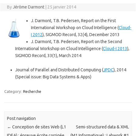
By
Jérôme Darmont
|
25 janvier 2014
J. Darmont, T.B. Pedersen, Report on the First
International Workshop on Cloud Intelligence (
Cloud-
I 2012
), SIGMOD Record, 32(4), December 2013
J. Darmont, T.B. Pedersen, Report on the Second
International Workshop on Cloud Intelligence (
Cloud-I 2013
),
SIGMOD Record, 33(1), March 2014
Journal of Parallel and Distributed Computing (
JPDC
), 2014
(Special issue: Big Data Systems & Apps)
Category:
Recherche
Post navigation
←
Conception de sites Web (L1
Semi-structured data & XML
IDEA) : épreuve écrite corrigée
(M1 Informatique) : Labwork #1