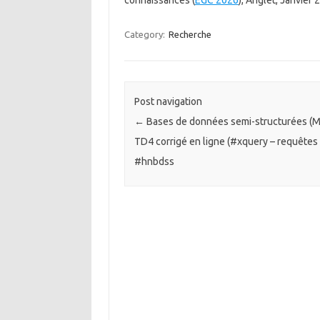
connaissances (
EGC 2026
), Anglet, Janvier
Category:
Recherche
Post navigation
←
Bases de données semi-structurées (M2
TD4 corrigé en ligne (#xquery – requêtes
#hnbdss