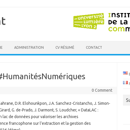
t
HE
ADMINISTRATION
CV RÉSUMÉ
CONTACT
n #HumanitésNumériques
0 Comment
S
R. Sahrane, D.R. Elohounkpon, J.A. Sanchez-Cristancho, J. Simon-
 Girard, G. de-Prado, J. Darmont, S. Loudcher, « DataLAC :
un lac de données pour valoriser les archives
nce francophone sur l’extraction et la gestion des