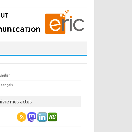
English
Français
uivre mes actus