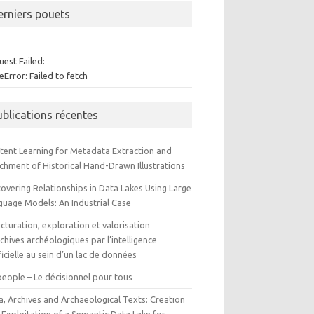
erniers pouets
est Failed:
Error: Failed to fetch
ublications récentes
tent Learning for Metadata Extraction and
ichment of Historical Hand-Drawn Illustrations
overing Relationships in Data Lakes Using Large
guage Models: An Industrial Case
cturation, exploration et valorisation
chives archéologiques par l’intelligence
ficielle au sein d’un lac de données
people – Le décisionnel pour tous
a, Archives and Archaeological Texts: Creation