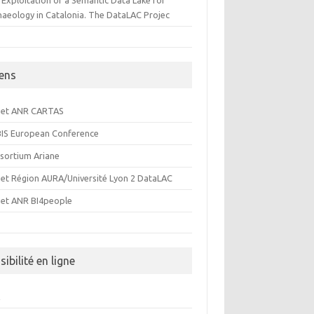
 Exploitation of a Semantic Data Lake for
haeology in Catalonia. The DataLAC Projec
iens
jet ANR CARTAS
IS European Conference
sortium Ariane
jet Région AURA/Université Lyon 2 DataLAC
jet ANR BI4people
sibilité en ligne