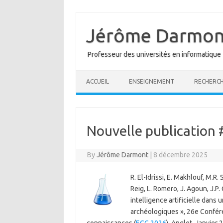
Skip
to
content
Jérôme Darmon
Professeur des universités en informatique
ACCUEIL
ENSEIGNEMENT
RECHERC
Nouvelle publicatio
By
Jérôme Darmont
|
8 décembre 2025
R. El-Idrissi, E. Makhlouf, M.
Reig, L. Romero, J. Agoun, J.P.
intelligence artificielle dans 
archéologiques », 26e Confére