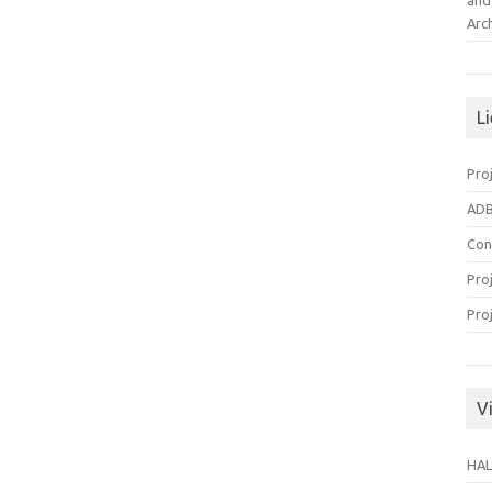
and
Arc
L
Pro
ADB
Con
Pro
Pro
Vi
HAL