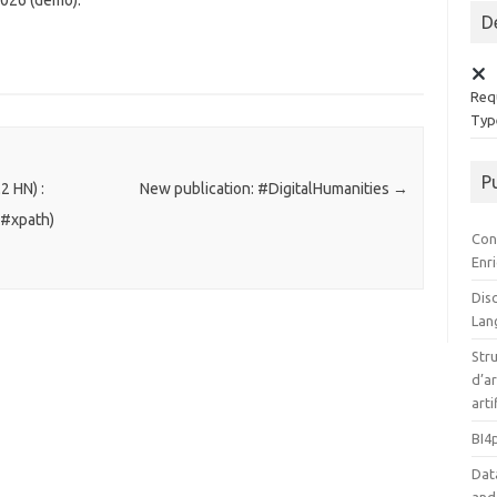
 2026 (démo).
D
Requ
Type
P
 HN) :
New publication: #DigitalHumanities
→
 #xpath)
Con
Enr
Disc
Lan
Stru
d’ar
arti
BI4
Dat