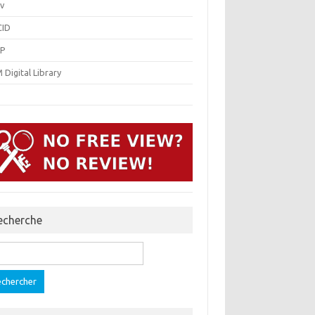
v
ID
P
Digital Library
echerche
ercher :