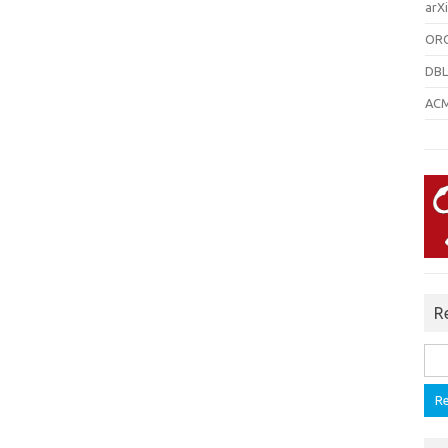
arXi
ORC
DBL
ACM 
R
Rech